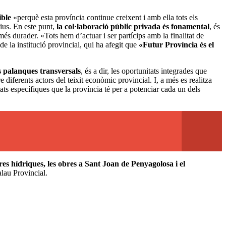
ible
«perquè esta província continue creixent i amb ella tots els
tius. En este punt,
la col·laboració públic privada és fonamental
, és
més durader. «Tots hem d’actuar i ser partícips amb la finalitat de
de la institució provincial, qui ha afegit que
«Futur Província és el
s palanques transversals
, és a dir, les oportunitats integrades que
 diferents actors del teixit econòmic provincial. I, a més es realitza
ats específiques que la província té per a potenciar cada un dels
res hídriques, les obres a Sant Joan de Penyagolosa i el
alau Provincial.