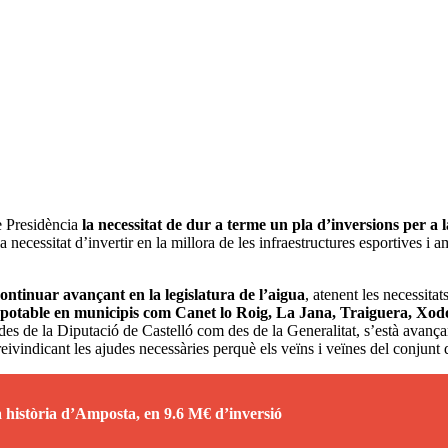
de Presidència
la necessitat de dur a terme un pla d’inversions per a 
 necessitat d’invertir en la millora de les infraestructures esportives i a
ontinuar avançant en la legislatura de l’aigua
, atenent les necessitat
potable en municipis com Canet lo Roig, La Jana, Traiguera, Xodos
es de la Diputació de Castelló com des de la Generalitat, s’està avançan
reivindicant les ajudes necessàries perquè els veïns i veïnes del conjunt d
la història d’Amposta, en 9.6 M€ d’inversió