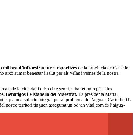
la millora d’infraestructures esportives
de la província de Castelló
mb això sumar benestar i salut per als veïns i veïnes de la nostra
s reals de la ciutadania. En eixe sentit, s’ha fet un repàs a les
, Benafigos i Vistabella del Maestrat.
La presidenta Marta
t cap a una solució integral per al problema de l’aigua a Castelló, i ha
el nostre territori tinguen assegurat un bé tan vital com és l’aigua».