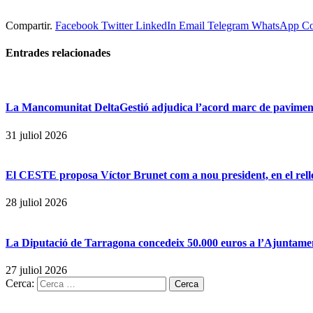
Compartir.
Facebook
Twitter
LinkedIn
Email
Telegram
WhatsApp
Co
Entrades
relacionades
La Mancomunitat DeltaGestió adjudica l’acord marc de pavimenta
31 juliol 2026
El CESTE proposa Víctor Brunet com a nou president, en el rell
28 juliol 2026
La Diputació de Tarragona concedeix 50.000 euros a l’Ajuntament
27 juliol 2026
Cerca: