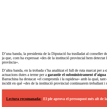
D’una banda, la presidenta de la Diputació ha traslladat al conseller 
ja que, com ha expressat «des de la institució provincial hem detectat la
província».
D’altra banda, en la trobada s’ha analitzat el full de ruta marcat per a
c
actuacions dutes a terme per a
garantir el subministrament d’aigua 
Barrachina ha destacat «el compromís i la rapidesa» amb la qual, tant d
incidit en què «des de la institució provincial continuarem treballant i 
Lectura recomanada:
El ple aprova el pressupost més alt de 