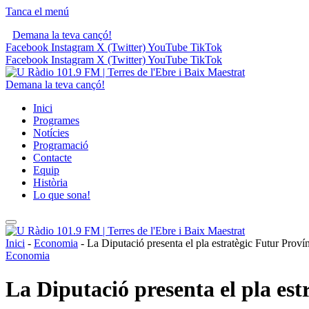
Tanca el menú
Demana la teva cançó!
Facebook
Instagram
X (Twitter)
YouTube
TikTok
Facebook
Instagram
X (Twitter)
YouTube
TikTok
Demana la teva cançó!
Inici
Programes
Notícies
Programació
Contacte
Equip
Història
Lo que sona!
Inici
-
Economia
-
La Diputació presenta el pla estratègic Futur Provín
Economia
La Diputació presenta el pla est