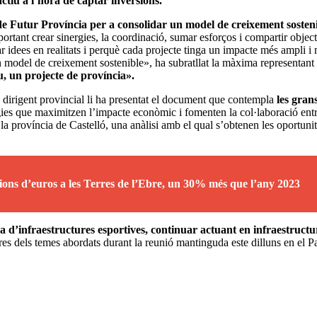
actiu a l’hora de captar inversions.
de Futur Província per a consolidar un model de creixement sosten
portant crear sinergies, la coordinació, sumar esforços i compartir objec
r idees en realitats i perquè cada projecte tinga un impacte més ampli i 
 un model de creixement sostenible», ha subratllat la màxima representant 
iu, un projecte de província».
a dirigent provincial li ha presentat el document que contempla
les gran
rgies que maximitzen l’impacte econòmic i fomenten la col·laboració entre
la província de Castelló, una anàlisi amb el qual s’obtenen les oportunit
ions d’euros a les Terres de l’Ebre, un 30% més que l’any 2023
ra d’infraestructures esportives, continuar actuant en infraestructu
res dels temes abordats durant la reunió mantinguda este dilluns en el P