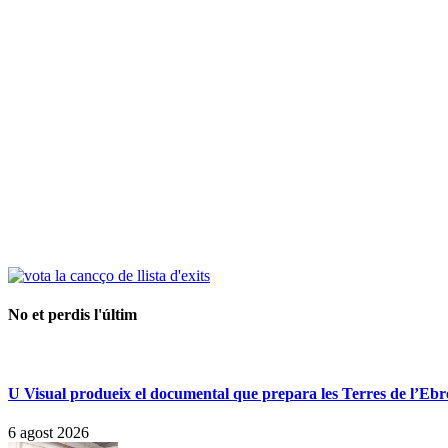
No et perdis l'últim
U Visual produeix el documental que prepara les Terres de l’Ebre p
6 agost 2026