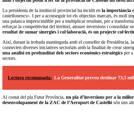
amb l’objectiu posat a fer de la província de Castelló un destí atr
La presidenta de la institució provincial ha incidit en
la importància 
castellonencs». I per a aconseguir tot els objectius marcats, és molt im
una palanca imprescindible per a multiplicar resultats, per a transforma
reforçar la competitivitat del territori, atraure inversions i consolidar
resultat de sumar sinergies i col·laboració, és un projecte col·lect
Així, durant la trobada mantinguda amb el conseller de Presidència, l
connecten diverses iniciatives sectorials amb la finalitat de crear sine
una anàlisi en profunditat dels sectors econòmics estratègics
per a 
sectors.
Lectura recomanada:
La Generalitat preveu destinar 73,5 mil
Al costat del pla Futur Província,
un pla d’inversions per a la millo
desenvolupament de la ZAC de l’Aeroport de Castelló
són uns alt