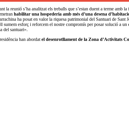
ant la reunió s’ha analitzat els treballs que s’estan duent a terme amb la 
ermetran
habilitar una hospederia amb més d’una desena d’habitacion
rachina ha posat en valor la riquesa patrimonial del Santuari de Sant J
nsell sumem esforç i reforcem el nostre compromís per posar solució a 
a del santuari».
 Presidència han abordat
el desenrotllament de la Zona d’Activitats