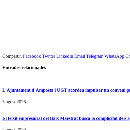
Compartir.
Facebook
Twitter
LinkedIn
Email
Telegram
WhatsApp
Co
Entrades
relacionades
L’Ajuntament d’Amposta i UGT acorden impulsar un conveni prop
5 agost 2026
El teixit empresarial del Baix Maestrat busca la complicitat dels
5 agost 2026