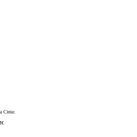
a Cinta:
9M€