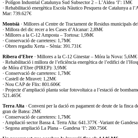
· Polígon Industrial Catalunya Sud Subsector 2 – L’Aldea ‘I’: 1M€
· Rehabilitació energètica Escola Nàutico Pesquera de Catalunya a l’
Mar: 739.627€
Montsià
· Millores al Centre de Tractament de Residus municipals d
· Millora del dic recer a les Cases d’Alcanar: 2,8M€
· Millores a la C-12 Amposta – Tortosa: 1,9M€
· Conservació de carreteres: 1,7M€
· Obres regadiu Xerta – Sènia: 391.731€
Ribera d’Ebre
· Millores a la C-12 Ginestar – Móra la Nova: 5,6M€
· Rehabilitació i millora de l’eficiència energètica de l’edifici de l’Ho
de Móra d’Ebre (PIREP): 3,9M€
· Conservació de carreteres: 1,7M€
· Castell de Miravet: 1,2M€
· Nou CAP de Flix: 801.606€
· Projecte d’ampliació planta solar fotovoltaica a l’estació de bombam
521.465€
Terra Alta
· Conveni per la dació en pagament de deute de la finca de
gran de Batea: 2M€
· Conservació de carreteres: 1,7M€
· Ampliació sector Bassa 4. Terra Alta: 641.377€ ·Variant de Gandes
· Segona ampliació La Plana – Gandesa ‘I’: 200.756€