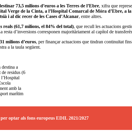
estinar 73,5 milions d’euros a les Terres de l’Ebre
, xifra que repres
ital Verge de la Cinta, a l’Hospital Comarcal de Móra d’Ebre, a 
ià i al dic recer de les Cases d’Alcanar
, entre altres.
s reals (61,7 milions, el 84% del total)
, que recull les actuacions gesti
resta d’inversions corresponen majoritàriament al capítol de transferènc
131 milions d’euros
, per finançar actuacions que tindran continuïtat fi
tra a la taula següent.
 destina a
t de residus (6
 l’Hospital
Escola
ment amb la
nsport marítim
s per optar als fons europeus EDIL 2021/2027