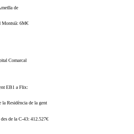
Ametlla de
el Montsià: 6M€
spital Comarcal
ent EB1 a Flix:
 la Residència de la gent
a des de la C-43: 412.527€