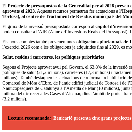
El
Projecte de pressupostos de la Generalitat per al 2026 preveu d
aprovats el 2023
. Aquests recursos permetran fer actuacions a
l’Hosp
Tortosa), al centre de Tractament de Residus municipals del Monts
El gruix de la inversió pressupostada correspon al
capítol d’inversion
poden consultar a l’AIR (Annex d’Inversions Reals del Pressupost). La 
Els nous comptes també preveuen unes
obligacions plurianuals de 
l’exercici 2026 com a les obligacions ja adquirides fins al 2029, es mos
Salut, residus i carreteres, les polítiques prioritàries
Segons el Projecte aprovat avui pel Govern, el 63,8% de la inversió es
polítiques de salut (21,2 milions), carreteres (17,3 milions) i tractamen
milions). També destaquen les actuacions de reforma i rehabilitació de
Comarcal de Móra d’Ebre, de l’antic edifici judicial de Tortosa i de l’
Nauticopesquera de Catalunya a l’Ametlla de Mar (10 milions), junta
millora del dic recer a les Cases d’Alcanar, dins l’àmbit de ports i tra
(3,2 milions).
Lectura recomanada:
Benicarló presenta cinc grans projecte