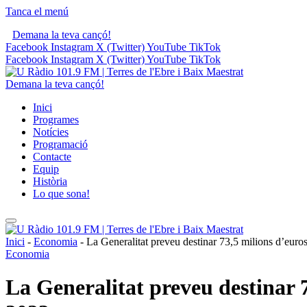
Tanca el menú
Demana la teva cançó!
Facebook
Instagram
X (Twitter)
YouTube
TikTok
Facebook
Instagram
X (Twitter)
YouTube
TikTok
Demana la teva cançó!
Inici
Programes
Notícies
Programació
Contacte
Equip
Història
Lo que sona!
Inici
-
Economia
-
La Generalitat preveu destinar 73,5 milions d’euro
Economia
La Generalitat preveu destinar 7