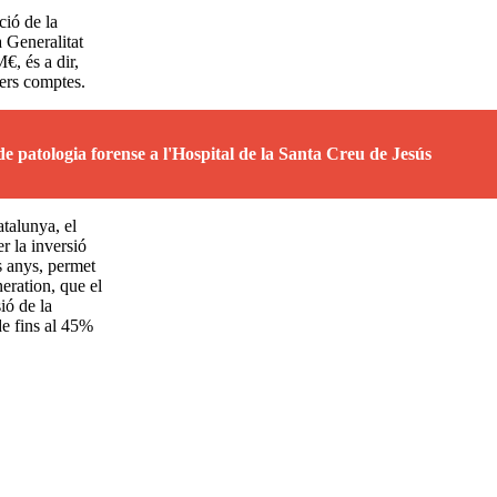
ció de la
a Generalitat
€, és a dir,
ers comptes.
 de patologia forense a l'Hospital de la Santa Creu de Jesús
atalunya, el
r la inversió
s anys, permet
eration, que el
ió de la
de fins al 45%