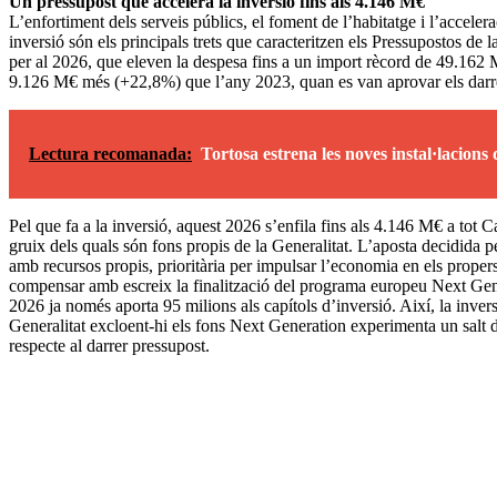
Un pressupost que accelera la inversió fins als 4.146 M€
L’enfortiment dels serveis públics, el foment de l’habitatge i l’accelera
inversió són els principals trets que caracteritzen els Pressupostos de l
per al 2026, que eleven la despesa fins a un import rècord de 49.162 M
9.126 M€ més (+22,8%) que l’any 2023, quan es van aprovar els darr
Lectura recomanada:
Tortosa estrena les noves instal·lacions
Pel que fa a la inversió, aquest 2026 s’enfila fins als 4.146 M€ a tot C
gruix dels quals són fons propis de la Generalitat. L’aposta decidida pe
amb recursos propis, prioritària per impulsar l’economia en els proper
compensar amb escreix la finalització del programa europeu Next Gen
2026 ja només aporta 95 milions als capítols d’inversió. Així, la invers
Generalitat excloent-hi els fons Next Generation experimenta un salt 
respecte al darrer pressupost.