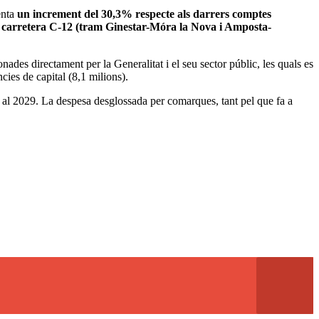
enta
un increment del 30,3% respecte als darrers comptes
la carretera C-12 (tram Ginestar-Móra la Nova i Amposta-
onades directament per la Generalitat i el seu sector públic, les quals es
ies de capital (8,1 milions).
ns al 2029. La despesa desglossada per comarques, tant pel que fa a