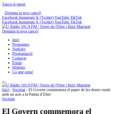
Tanca el menú
Demana la teva cançó!
Facebook
Instagram
X (Twitter)
YouTube
TikTok
Facebook
Instagram
X (Twitter)
YouTube
TikTok
Demana la teva cançó!
Inici
Programes
Notícies
Programació
Contacte
Equip
Història
Lo que sona!
Inici
-
Societat
-
El Govern commemora el paper de les dones rurals
amb un acte a la Palma d’Ebre
Societat
El Govern commemora el