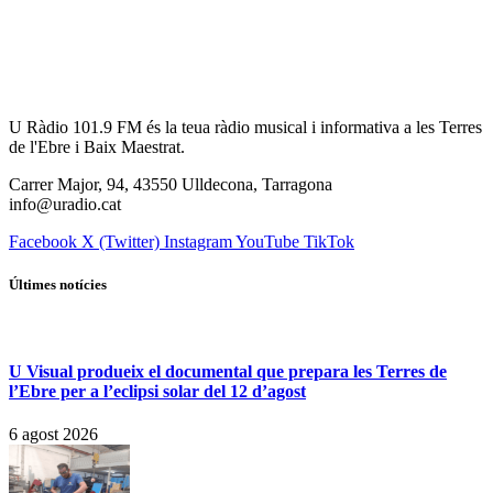
U Ràdio 101.9 FM és la teua ràdio musical i informativa a les Terres
de l'Ebre i Baix Maestrat.
Carrer Major, 94, 43550 Ulldecona, Tarragona
info@uradio.cat
Facebook
X (Twitter)
Instagram
YouTube
TikTok
Últimes notícies
U Visual produeix el documental que prepara les Terres de
l’Ebre per a l’eclipsi solar del 12 d’agost
6 agost 2026