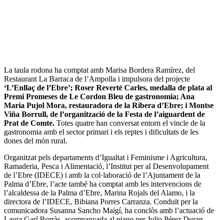
La taula rodona ha comptat amb Marisa Bordera Ramírez, del
Restaurant La Barraca de l’Ampolla i impulsora del projecte
‘L’Enllaç de l’Ebre’; Roser Reverté Carles, medalla de plata al
Premi Promeses de Le Cordon Bleu de gastronomia; Ana
Maria Pujol Mora, restauradora de la Ribera d’Ebre; i Montse
Viña Borrull, de l’organització de la Festa de l’aiguardent de
Prat de Comte.
Totes quatre han conversat entorn el vincle de la
gastronomia amb el sector primari i els reptes i dificultats de les
dones del món rural.
Organitzat pels departaments d’Igualtat i Feminisme i Agricultura,
Ramaderia, Pesca i Alimentació, l’Institut per al Desenvolupament
de l’Ebre (IDECE) i amb la col·laboració de l’Ajuntament de la
Palma d’Ebre, l’acte també ha comptat amb les intervencions de
l’alcaldessa de la Palma d’Ebre, Marina Rojals del Alamo, i la
directora de l’IDECE, Bibiana Porres Carranza. Conduït per la
comunicadora Susanna Sancho Maigí, ha conclòs amb l’actuació de
Laura Garí Borràs, acompanyada al piano per Julio Pérez Duran.