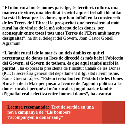
“El món rural no és només paisatge, és territori, cultura, una
manera de viure, una identitat i sovint aquest treball i identitat
ha estat liderat per les dones, que han influït en la construcció
de les Terres de l’Ebre; i la prosperitat que necessitem al món
rural ha de vindre de la mà sobretot de les dones, per
aconseguir entre totes i tots unes Terres de l’Ebre amb menys
desigualtat”,
ha dit el delegat del Govern, Joan Castor Gonell
Agramunt.
“L’àmbit rural i de la mar és un dels àmbits en què el
percentatge de dones en llocs de direcció és més baix i l’objectiu
del Govern, el Govern de tothom, és que aquí també arribi la
paritat”,
ha exposat la presidenta de l’Institut Català de les Dones
(ICD) i secretària general del departament d’Igualtat i Feminisme,
Sònia Guerra López.
“Estem treballant en l’Estatut de les Dones
Rurals i de la Mar per posar al centre de l’agenda política a les
dones rurals i perquè al món rural es pugui parlar també
d’igualtat real i efectiva entre homes i dones”, ha avançat
.
Lectura recomanada:
Tret de sortida en una
nova campanya de “Els bombers
t’acompanyen a donar sang”