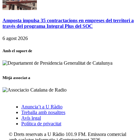
Amposta impulsa 35 contractacions en empreses del territori a
través del programa Integral Plus del SOC
6 agost 2026
Amb el suport de
Mitjà associat a
Anuncia’t a U Ràdio
Treballa amb nosaltres
Avís legal
Política de privacitat
© Drets reservats a U Ràdio 101.9 FM. Emissora comercial
amb caràcter informatiu i d'entreteniment 2026