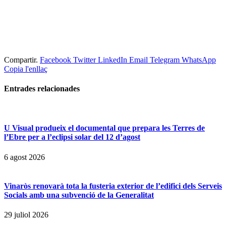
Compartir.
Facebook
Twitter
LinkedIn
Email
Telegram
WhatsApp
Copia l'enllaç
Entrades
relacionades
U Visual produeix el documental que prepara les Terres de
l’Ebre per a l’eclipsi solar del 12 d’agost
6 agost 2026
Vinaròs renovarà tota la fusteria exterior de l’edifici dels Serveis
Socials amb una subvenció de la Generalitat
29 juliol 2026