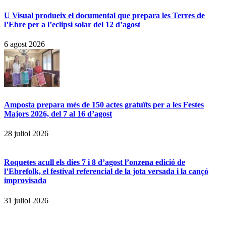
U Visual produeix el documental que prepara les Terres de
l’Ebre per a l’eclipsi solar del 12 d’agost
6 agost 2026
Amposta prepara més de 150 actes gratuïts per a les Festes
Majors 2026, del 7 al 16 d’agost
28 juliol 2026
Roquetes acull els dies 7 i 8 d’agost l’onzena edició de
l’Ebrefolk, el festival referencial de la jota versada i la cançó
improvisada
31 juliol 2026