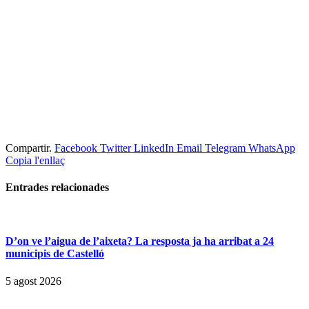
Compartir.
Facebook
Twitter
LinkedIn
Email
Telegram
WhatsApp
Copia l'enllaç
Entrades
relacionades
D’on ve l’aigua de l’aixeta? La resposta ja ha arribat a 24
municipis de Castelló
5 agost 2026