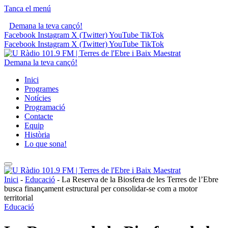
Tanca el menú
Demana la teva cançó!
Facebook
Instagram
X (Twitter)
YouTube
TikTok
Facebook
Instagram
X (Twitter)
YouTube
TikTok
Demana la teva cançó!
Inici
Programes
Notícies
Programació
Contacte
Equip
Història
Lo que sona!
Inici
-
Educació
-
La Reserva de la Biosfera de les Terres de l’Ebre
busca finançament estructural per consolidar-se com a motor
territorial
Educació