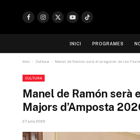
Facebook
Instagram
X
YouTube
TikTok
(Twitter)
INICI
PROGRAMES
N
-
-
Inici
Cultura
Manel de Ramón serà el pregoner de les Fes
CULTURA
Manel de Ramón serà e
Majors d’Amposta 202
27 juny 2026