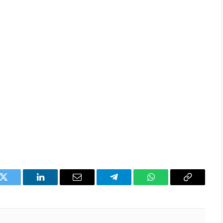
k
Twitter
LinkedIn
Email
Telegram
WhatsApp
Copia
l'enllaç