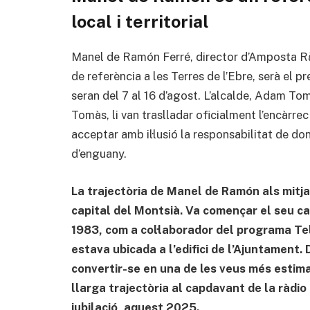
local i territorial
Manel de Ramón Ferré, director d’Amposta Rà
de referència a les Terres de l’Ebre, serà el
seran del 7 al 16 d’agost. L’alcalde, Adam T
Tomàs, li van traslladar oficialment l’encàrr
acceptar amb il·lusió la responsabilitat de don
d’enguany.
La trajectòria de Manel de Ramón als mitja
capital del Montsià. Va començar el seu ca
1983, com a col·laborador del programa T
estava ubicada a l’edifici de l’Ajuntament. 
convertir-se en una de les veus més estimad
llarga trajectòria al capdavant de la ràdi
jubilació, aquest 2025.