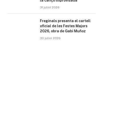
la cançó improvisada
31 juliol 2026
Freginals presenta el cartell
oficial de les Festes Majors
2026, obra de Gabi Muñoz
30 juliol 2026