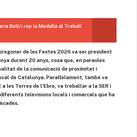
ia Beltri rep la Medalla al Treball
 pregoner de les Festes 2026 va ser president
unya durant 20 anys, cosa que, en paraules
ealitat de la comunicació de proximitat i
 local de Catalunya. Paral·lelament, també va
a les Terres de l’Ebre, va treballar a la SER i
diferents televisions locals i comarcals que ha
dècades.