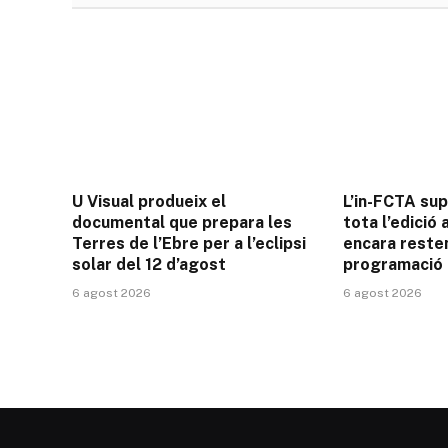
U Visual produeix el
L’in-FCTA sup
documental que prepara les
tota l’edició
Terres de l’Ebre per a l’eclipsi
encara resten
solar del 12 d’agost
programació
6 agost 2026
6 agost 2026