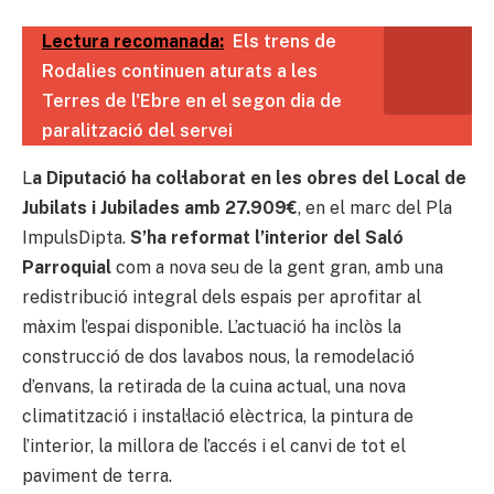
Lectura recomanada:
Els trens de
Rodalies continuen aturats a les
Terres de l'Ebre en el segon dia de
paralització del servei
L
a Diputació ha col·laborat en les obres del Local de
Jubilats i Jubilades amb 27.909€
, en el marc del Pla
ImpulsDipta.
S’ha reformat l’interior del Saló
Parroquial
com a nova seu de la gent gran, amb una
redistribució integral dels espais per aprofitar al
màxim l’espai disponible. L’actuació ha inclòs la
construcció de dos lavabos nous, la remodelació
d’envans, la retirada de la cuina actual, una nova
climatització i instal·lació elèctrica, la pintura de
l’interior, la millora de l’accés i el canvi de tot el
paviment de terra.