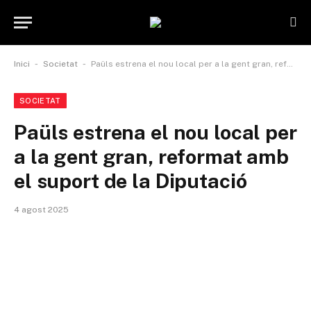
-
-
Inici
Societat
Paüls estrena el nou local per a la gent gran, reformat amb el suport de la Diputació
SOCIETAT
Paüls estrena el nou local per
a la gent gran, reformat amb
el suport de la Diputació
4 agost 2025