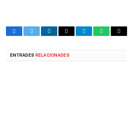
Facebook
Twitter
LinkedIn
Email
Telegram
WhatsApp
Copia
l'enlla
ENTRADES
RELACIONADES