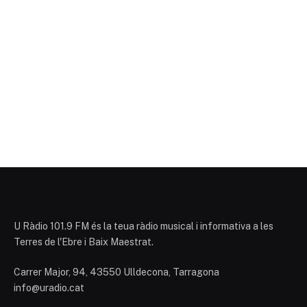
U Ràdio 101.9 FM és la teua ràdio musical i informativa a les
Terres de l'Ebre i Baix Maestrat.
Carrer Major, 94, 43550 Ulldecona, Tarragona
info@uradio.cat