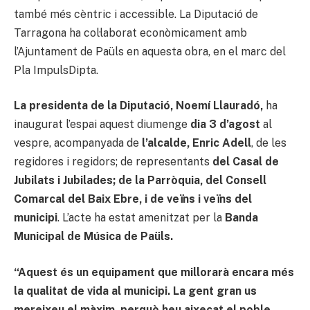
també més cèntric i accessible. La Diputació de
Tarragona ha col·laborat econòmicament amb
l’Ajuntament de Paüls en aquesta obra, en el marc del
Pla ImpulsDipta.
La presidenta de la Diputació, Noemí Llauradó,
ha
inaugurat l’espai aquest diumenge
dia 3 d’agost
al
vespre, acompanyada de
l’alcalde, Enric Adell
, de les
regidores i regidors; de representants
del Casal de
Jubilats i Jubilades; de la Parròquia, del Consell
Comarcal del Baix Ebre, i de veïns i veïns del
municipi
. L’acte ha estat amenitzat per la
Banda
Municipal de Música de Paüls.
“Aquest és un equipament que millorarà encara més
la qualitat de vida al municipi. La gent gran us
mereixeu el màxim, perquè heu aixecat el poble