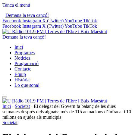
Tanca el menú
Demana la teva cançó!
Facebook
Instagram
X (Twitter)
YouTube
TikTok
Facebook
Instagram
X (Twitter)
YouTube
TikTok
Demana la teva cançó!
Inici
Programes
Notícies
Programació
Contacte
Equip
Història
Lo que sona!
Inici
-
Societat
-
El delegat del Govern fa balanç de les dues
setmanes després dels aiguats: més de 115 actuacions d’Infracat i 10
milions en ajudes als municipis
Societat