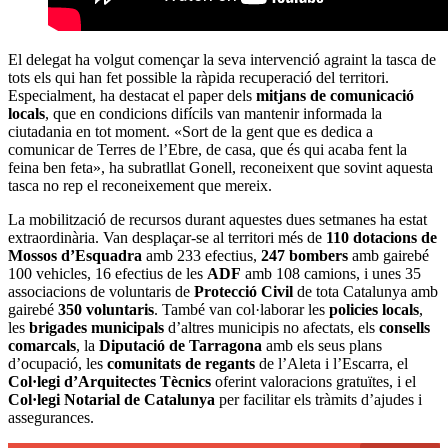
El delegat ha volgut començar la seva intervenció agraint la tasca de
tots els qui han fet possible la ràpida recuperació del territori.
Especialment, ha destacat el paper dels
mitjans de comunicació
locals
, que en condicions difícils van mantenir informada la
ciutadania en tot moment. «Sort de la gent que es dedica a
comunicar de Terres de l’Ebre, de casa, que és qui acaba fent la
feina ben feta», ha subratllat Gonell, reconeixent que sovint aquesta
tasca no rep el reconeixement que mereix.
La mobilització de recursos durant aquestes dues setmanes ha estat
extraordinària. Van desplaçar-se al territori més de
110 dotacions de
Mossos d’Esquadra
amb 233 efectius,
247 bombers
amb gairebé
100 vehicles, 16 efectius de les
ADF
amb 108 camions, i unes 35
associacions de voluntaris de
Protecció Civil
de tota Catalunya amb
gairebé
350 voluntaris
. També van col·laborar les
policies locals
,
les
brigades municipals
d’altres municipis no afectats, els
consells
comarcals
, la
Diputació de Tarragona
amb els seus plans
d’ocupació, les
comunitats de regants
de l’Aleta i l’Escarra, el
Col·legi d’Arquitectes Tècnics
oferint valoracions gratuïtes, i el
Col·legi Notarial de Catalunya
per facilitar els tràmits d’ajudes i
assegurances.