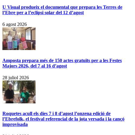
U Visual produeix el documental que prepara les Terres de
l’Ebre per a l’eclipsi solar del 12 d’agost
6 agost 2026
Amposta prepara més de 150 actes gratuïts per a les Festes
Majors 2026, del 7 al 16 d’agost
28 juliol 2026
Roquetes acull els dies 7 i 8 d’agost l’onzena edició de
l’Ebrefolk, el festival referencial de la jota versada i la cançó
improvisada