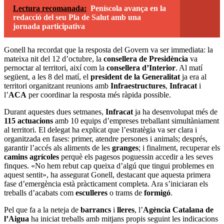
Lectura recomanada:
Peníscola avança en la
redacció del seu Pla de Salut amb una
jornada participativa
Gonell ha recordat que la resposta del Govern va ser immediata: la
mateixa nit del 12 d’octubre, la
consellera de Presidència
va
pernoctar al territori, així com la
consellera d’Interior
. Al matí
següent, a les 8 del matí, el
president de la Generalitat
ja era al
territori organitzant reunions amb
Infraestructures
,
Infracat
i
l’
ACA
per coordinar la resposta més ràpida possible.
Durant aquestes dues setmanes,
Infracat
ja ha desenvolupat més de
115 actuacions
amb 10 equips d’empreses treballant simultàniament
al territori. El delegat ha explicat que l’estratègia va ser clara i
organitzada en fases: primer, atendre persones i animals; després,
garantir l’accés als aliments de les
granges
; i finalment, recuperar els
camins agrícoles
perquè els pagesos poguessin accedir a les seves
finques. «No hem rebut cap queixa d’algú que tingui problemes en
aquest sentit», ha assegurat Gonell, destacant que aquesta primera
fase d’emergència està pràcticament completa. Ara s’iniciaran els
treballs d’acabats com
esculleres
o trams de
formigó
.
Pel que fa a la neteja de
barrancs
i
lleres
, l’
Agència Catalana de
l’Aigua
ha iniciat treballs amb mitjans propis seguint les indicacions