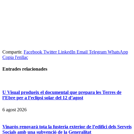
Compartir.
Facebook
Twitter
LinkedIn
Email
Telegram
WhatsApp
Copia l'enllaç
Entrades
relacionades
U Visual produeix el documental que prepara les Terres de
l’Ebre per a l’eclipsi solar del 12 d’agost
6 agost 2026
Vinaròs renovarà tota la fusteria exterior de l’edifici dels Serveis
Socials amb una subvenció de la Generalitat