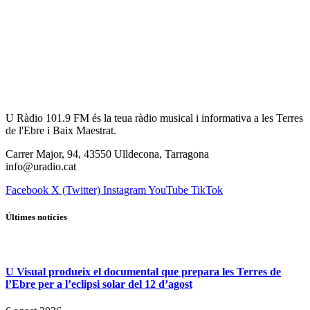
U Ràdio 101.9 FM és la teua ràdio musical i informativa a les Terres
de l'Ebre i Baix Maestrat.
Carrer Major, 94, 43550 Ulldecona, Tarragona
info@uradio.cat
Facebook
X (Twitter)
Instagram
YouTube
TikTok
Últimes notícies
U Visual produeix el documental que prepara les Terres de
l’Ebre per a l’eclipsi solar del 12 d’agost