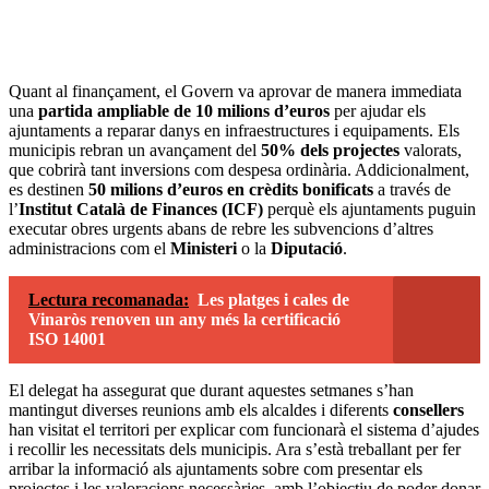
Quant al finançament, el Govern va aprovar de manera immediata
una
partida ampliable de 10 milions d’euros
per ajudar els
ajuntaments a reparar danys en infraestructures i equipaments. Els
municipis rebran un avançament del
50% dels projectes
valorats,
que cobrirà tant inversions com despesa ordinària. Addicionalment,
es destinen
50 milions d’euros en crèdits bonificats
a través de
l’
Institut Català de Finances (ICF)
perquè els ajuntaments puguin
executar obres urgents abans de rebre les subvencions d’altres
administracions com el
Ministeri
o la
Diputació
.
Lectura recomanada:
Les platges i cales de
Vinaròs renoven un any més la certificació
ISO 14001
El delegat ha assegurat que durant aquestes setmanes s’han
mantingut diverses reunions amb els alcaldes i diferents
consellers
han visitat el territori per explicar com funcionarà el sistema d’ajudes
i recollir les necessitats dels municipis. Ara s’està treballant per fer
arribar la informació als ajuntaments sobre com presentar els
projectes i les valoracions necessàries, amb l’objectiu de poder donar