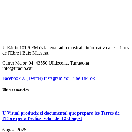
U Ràdio 101.9 FM és la teua ràdio musical i informativa a les Terres
de l'Ebre i Baix Maestrat.
Carrer Major, 94, 43550 Ulldecona, Tarragona
info@uradio.cat
Facebook
X (Twitter)
Instagram
YouTube
TikTok
Últimes notícies
U Visual produeix el documental que prepara les Terres de
l’Ebre per a l’eclipsi solar del 12 d’agost
6 agost 2026