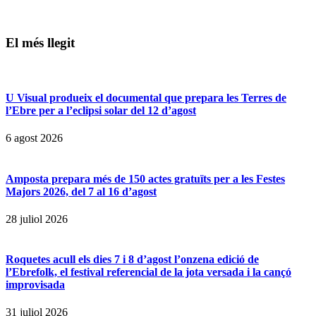
El més llegit
U Visual produeix el documental que prepara les Terres de
l’Ebre per a l’eclipsi solar del 12 d’agost
6 agost 2026
Amposta prepara més de 150 actes gratuïts per a les Festes
Majors 2026, del 7 al 16 d’agost
28 juliol 2026
Roquetes acull els dies 7 i 8 d’agost l’onzena edició de
l’Ebrefolk, el festival referencial de la jota versada i la cançó
improvisada
31 juliol 2026