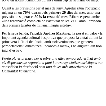
95%
en hotels i càmpings durant l’últim cap de setmana de maig.
Quant a les previsions per al mes de juny, Agretur situa l’ocupació
mitjana en un
70% durant els primers 20 dies
del mes, amb una
previsió de superar el
80% la resta del mes
. Ribera espera també
«una reactivació completa de l’activitat de les VUT amb l’arribada
dels primers turistes de mitjana i llarga estada».
Per la seua banda, l’alcalde
Andrés Martínez
ha posat en valor «la
important agenda cultural i esportiva que proposa la ciutat durant la
primavera i l’inici de l’estiu, amb esdeveniments que generen
pernoctacions i dinamitzen l’economia local», i ha augurat «un bon
inici d’estiu».
Peníscola es prepara per a rebre una altra temporada estival amb
els dispositius de seguretat a punt i unes expectatives turístiques que
consoliden la destinació com una de les més atractives de la
Comunitat Valenciana.