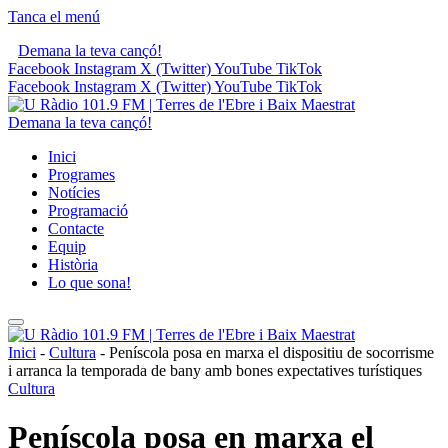
Tanca el menú
Demana la teva cançó!
Facebook
Instagram
X (Twitter)
YouTube
TikTok
Facebook
Instagram
X (Twitter)
YouTube
TikTok
Demana la teva cançó!
Inici
Programes
Notícies
Programació
Contacte
Equip
Història
Lo que sona!
Inici
-
Cultura
-
Peníscola posa en marxa el dispositiu de socorrisme
i arranca la temporada de bany amb bones expectatives turístiques
Cultura
Peníscola posa en marxa el