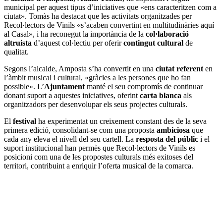
municipal per aquest tipus d’iniciatives que «ens caracteritzen com a
ciutat». Tomàs ha destacat que les activitats organitzades per
Recol·lectors de Vinils «s’acaben convertint en multitudinàries aquí
al Casal», i ha reconegut la importància de la
col·laboració
altruista
d’aquest col·lectiu per oferir
contingut cultural
de
qualitat.
Segons l’alcalde, Amposta s’ha convertit en una
ciutat referent
en
l’àmbit musical i cultural, «gràcies a les persones que ho fan
possible». L’
Ajuntament
manté el seu compromís de continuar
donant suport a aquestes iniciatives, oferint
carta blanca
als
organitzadors per desenvolupar els seus projectes culturals.
El
festival
ha experimentat un creixement constant des de la seva
primera edició, consolidant-se com una proposta
ambiciosa
que
cada any eleva el nivell del seu cartell. La
resposta del públic
i el
suport institucional han permès que Recol·lectors de Vinils es
posicioni com una de les propostes culturals més exitoses del
territori, contribuint a enriquir l’oferta musical de la comarca.