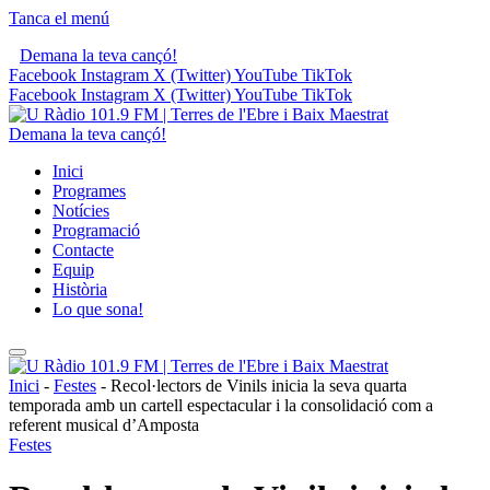
Tanca el menú
Demana la teva cançó!
Facebook
Instagram
X (Twitter)
YouTube
TikTok
Facebook
Instagram
X (Twitter)
YouTube
TikTok
Demana la teva cançó!
Inici
Programes
Notícies
Programació
Contacte
Equip
Història
Lo que sona!
Inici
-
Festes
-
Recol·lectors de Vinils inicia la seva quarta
temporada amb un cartell espectacular i la consolidació com a
referent musical d’Amposta
Festes