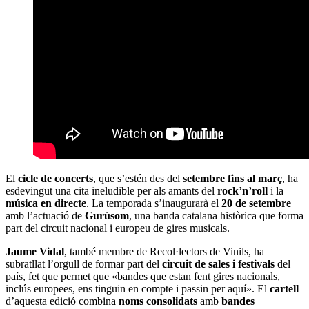
El
cicle de concerts
, que s’estén des del
setembre fins al març
, ha
esdevingut una cita ineludible per als amants del
rock’n’roll
i la
música en directe
. La temporada s’inaugurarà el
20 de setembre
amb l’actuació de
Gurúsom
, una banda catalana històrica que forma
part del circuit nacional i europeu de gires musicals.
Jaume Vidal
, també membre de Recol·lectors de Vinils, ha
subratllat l’orgull de formar part del
circuit de sales i festivals
del
país, fet que permet que «bandes que estan fent gires nacionals,
inclús europees, ens tinguin en compte i passin per aquí». El
cartell
d’aquesta edició combina
noms consolidats
amb
bandes