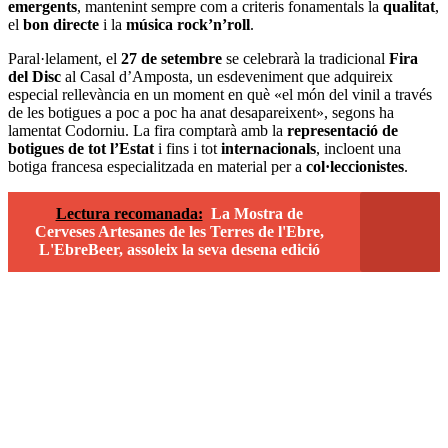
emergents
, mantenint sempre com a criteris fonamentals la
qualitat
,
el
bon directe
i la
música rock’n’roll
.
Paral·lelament, el
27 de setembre
se celebrarà la tradicional
Fira
del Disc
al Casal d’Amposta, un esdeveniment que adquireix
especial rellevància en un moment en què «el món del vinil a través
de les botigues a poc a poc ha anat desapareixent», segons ha
lamentat Codorniu. La fira comptarà amb la
representació de
botigues de tot l’Estat
i fins i tot
internacionals
, incloent una
botiga francesa especialitzada en material per a
col·leccionistes
.
Lectura recomanada:
La Mostra de
Cerveses Artesanes de les Terres de l'Ebre,
L'EbreBeer, assoleix la seva desena edició