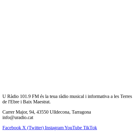
U Ràdio 101.9 FM és la teua ràdio musical i informativa a les Terres
de l'Ebre i Baix Maestrat.
Carrer Major, 94, 43550 Ulldecona, Tarragona
info@uradio.cat
Facebook
X (Twitter)
Instagram
YouTube
TikTok