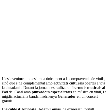
L’esdeveniment no es limita únicament a la compravenda de vinils,
sinó que s’ha complementat amb
activitats culturals
obertes a tota
la ciutadania. Durant la jornada es realitzaran
bermuts musicals
al
Pati del Casal amb
punxadors especialitzats
en música en vinil, i al
migdia actuarà la banda madrilenya
Generador
en un concert
gratuït.
L’
alcalde d’Amposta
,
Adam Tomàs
, ha expressat l’orgull