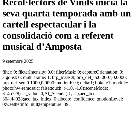
Recol·lectors de Vinils inicia la
seva quarta temporada amb un
cartell espectacular i la
consolidació com a referent
musical d’Amposta
9 setembre 2025
filter: 0; fileterIntensity: 0.0; filterMask: 0; captureOrientation: 0;
algolist: 0; multi-frame: 1; brp_mask:8; brp_del_th:0.0007,0.0000;
brp_del_sen:0.1000,0.0000; motionR: 0; delta:1; bokeh:1; module:
photo;hw-remosaic: false;touch: (-1.0, -1.0);sceneMode:
3145728;cct_value: 0;AI_Scene: (-1, -1);aec_lux:
304.44928;aec_lux_index: 0;albedo: ;confidence: ;motionLevel:
0;weatherinfo: null;temperature: 39;