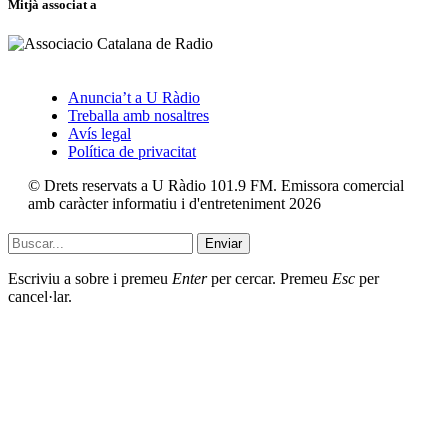
Mitjà associat a
Anuncia’t a U Ràdio
Treballa amb nosaltres
Avís legal
Política de privacitat
© Drets reservats a U Ràdio 101.9 FM. Emissora comercial
amb caràcter informatiu i d'entreteniment 2026
Enviar
Escriviu a sobre i premeu
Enter
per cercar. Premeu
Esc
per
cancel·lar.