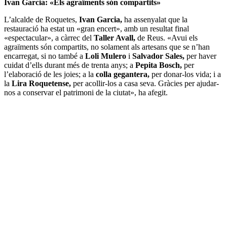
Ivan Garcia: «Els agraïments són compartits»
L’alcalde de Roquetes,
Ivan Garcia,
ha assenyalat que la
restauració ha estat un «gran encert», amb un resultat final
«espectacular», a càrrec del
Taller Avall,
de Reus. «Avui els
agraïments són compartits, no solament als artesans que se n’han
encarregat, si no també a
Loli Mulero
i
Salvador Sales,
per haver
cuidat d’ells durant més de trenta anys; a
Pepita Bosch,
per
l’elaboració de les joies; a la
colla gegantera,
per donar-los vida; i a
la
Lira Roquetense,
per acollir-los a casa seva. Gràcies per ajudar-
nos a conservar el patrimoni de la ciutat», ha afegit.