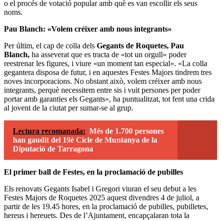
o el procés de votació popular amb què es van escollir els seus
noms.
Pau Blanch: «Volem créixer amb nous integrants»
Per últim, el cap de colla dels
Gegants de Roquetes, Pau
Blanch,
ha asseverat que es tracta de «tot un orgull» poder
reestrenar les figures, i viure «un moment tan especial». «La colla
gegantera disposa de futur, i en aquestes Festes Majors tindrem tres
noves incorporacions. No obstant això, volem créixer amb nous
integrants, perquè necessitem entre sis i vuit persones per poder
portar amb garanties els Gegants», ha puntualitzat, tot fent una crida
al jovent de la ciutat per sumar-se al grup.
Lectura recomanada:
Més de 1.700 persones
han gaudit del 19è Cicle de Muntanya de la
Diputació de Tarragona
El primer ball de Festes, en la proclamació de pubilles
Els renovats Gegants Isabel i Gregori viuran el seu debut a les
Festes Majors de Roquetes 2025 aquest divendres 4 de juliol, a
partir de les 19.45 hores, en la proclamació de pubilles, pubilletes,
hereus i hereuets. Des de l’Ajuntament, encapçalaran tota la