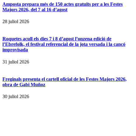
Amposta prepara més de 150 actes gratuïts per a les Festes
Majors 2026, del 7 al 16 d’agost
28 juliol 2026
Roquetes acull els dies 7 i 8 d’agost l’onzena edició de
l’Ebrefolk, el festival referencial de la jota versada i la cançó
improvisada
31 juliol 2026
Freginals presenta el cartell oficial de les Festes Majors 2026,
obra de Gabi Muñoz
30 juliol 2026