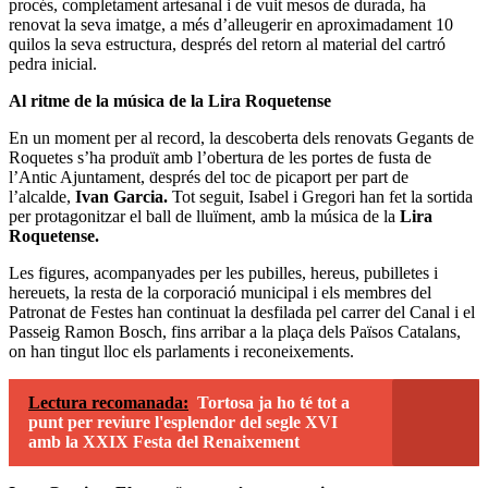
procés, completament artesanal i de vuit mesos de durada, ha
renovat la seva imatge, a més d’alleugerir en aproximadament 10
quilos la seva estructura, després del retorn al material del cartró
pedra inicial.
Al ritme de la música de la Lira Roquetense
En un moment per al record, la descoberta dels renovats Gegants de
Roquetes s’ha produït amb l’obertura de les portes de fusta de
l’Antic Ajuntament, després del toc de picaport per part de
l’alcalde,
Ivan Garcia.
Tot seguit, Isabel i Gregori han fet la sortida
per protagonitzar el ball de lluïment, amb la música de la
Lira
Roquetense.
Les figures, acompanyades per les pubilles, hereus, pubilletes i
hereuets, la resta de la corporació municipal i els membres del
Patronat de Festes han continuat la desfilada pel carrer del Canal i el
Passeig Ramon Bosch, fins arribar a la plaça dels Països Catalans,
on han tingut lloc els parlaments i reconeixements.
Lectura recomanada:
Tortosa ja ho té tot a
punt per reviure l'esplendor del segle XVI
amb la XXIX Festa del Renaixement