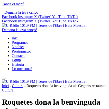
Tanca el menú
Demana la teva cançó!
Facebook
Instagram
X (Twitter)
YouTube
TikTok
Facebook
Instagram
X (Twitter)
YouTube
TikTok
Demana la teva cançó!
Inici
Programes
Notícies
Programació
Contacte
Equip
Història
Lo que sona!
Inici
-
Cultura
-
Roquetes dona la benvinguda als Gegants restaurats
Cultura
Roquetes dona la benvinguda