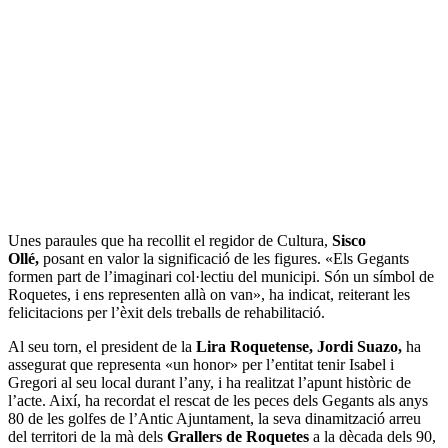
Unes paraules que ha recollit el regidor de Cultura,
Sisco
Ollé,
posant en valor la significació de les figures. «Els Gegants
formen part de l’imaginari col·lectiu del municipi. Són un símbol de
Roquetes, i ens representen allà on van», ha indicat, reiterant les
felicitacions per l’èxit dels treballs de rehabilitació.
Al seu torn, el president de la
Lira Roquetense,
Jordi Suazo,
ha
assegurat que representa «un honor» per l’entitat tenir Isabel i
Gregori al seu local durant l’any, i ha realitzat l’apunt històric de
l’acte. Així, ha recordat el rescat de les peces dels Gegants als anys
80 de les golfes de l’Antic Ajuntament, la seva dinamització arreu
del territori de la mà dels
Grallers de Roquetes
a la dècada dels 90,