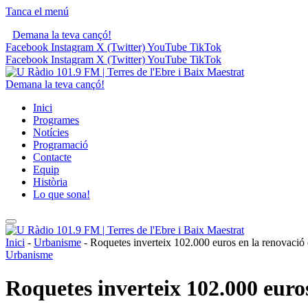
Tanca el menú
Demana la teva cançó!
Facebook
Instagram
X (Twitter)
YouTube
TikTok
Facebook
Instagram
X (Twitter)
YouTube
TikTok
Demana la teva cançó!
Inici
Programes
Notícies
Programació
Contacte
Equip
Història
Lo que sona!
Inici
-
Urbanisme
-
Roquetes inverteix 102.000 euros en la renovació d
Urbanisme
Roquetes inverteix 102.000 euros