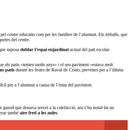
 pel centre educatiu com per les famílies de l’alumnat. Els treballs, que
quetes del centre.
 que suposa
doblar l’espai enjardinat
actual del pati escolar.
ue els patis «tenien molts anys» i el seu paviment «estava molt
us patis
durant les festes de Raval de Cristo, previstes per a l’última
fícil per a l’alumnat a causa de l’estat del paviment.
e gasoil que donava servei a la calefacció, ara s’ha instal·lat un
nerar també
aire fred a les aules
.