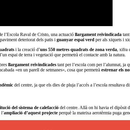
e l’Escola Raval de Cristo, una actuació
llargament reivindicada
tant
paviment deteriorat dels patis i
guanyar espai verd
per als xiquets i xi
uadrats
i la creació d’
uns 550 metres quadrats de zona verda
, xifra
un espai de terra i vegetació que permetrà el contacte amb la natura.
obres
llargament reivindicades
tant per l’escola com per l’alumnat, ja q
 acabada «en un parell de setmanes», cosa que permetrà
estrenar els no
endèmic
del centre, ja que els dies de pluja l’accés a l’escola resultava di
itució del sistema de calefacció
del centre. Allà on hi havia el dipòsit d
 l’
ampliació d’aquest projecte
perquè la mateixa aerotèrmia puga ge