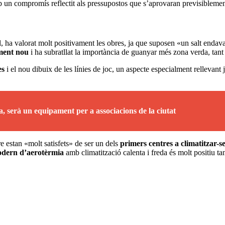
b un compromís reflectit als pressupostos que s’aprovaran previsibleme
, ha valorat molt positivament les obres, ja que suposen «un salt endav
ment nou
i ha subratllat la importància de guanyar més zona verda, tant a
es
i el nou dibuix de les línies de joc, un aspecte especialment rellevant 
a, serà un equipament per a associacions de la ciutat
e estan «molt satisfets» de ser un dels
primers centres a climatitzar-s
odern d’aerotèrmia
amb climatització calenta i freda és molt positiu ta