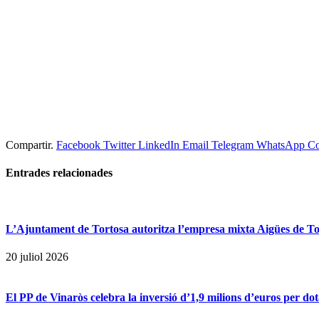
Compartir.
Facebook
Twitter
LinkedIn
Email
Telegram
WhatsApp
Co
Entrades
relacionades
L’Ajuntament de Tortosa autoritza l’empresa mixta Aigües de Tort
20 juliol 2026
El PP de Vinaròs celebra la inversió d’1,9 milions d’euros per dot