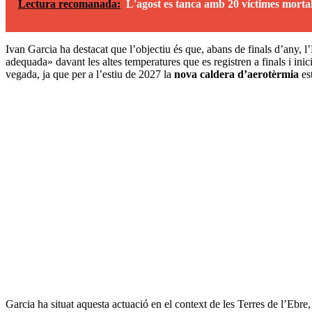
Lectura recomanada:
L'agost es tanca amb 20 víctimes mortals
Ivan Garcia ha destacat que l’objectiu és que, abans de finals d’any, 
adequada» davant les altes temperatures que es registren a finals i in
vegada, ja que per a l’estiu de 2027 la
nova caldera d’aerotèrmia
est
Garcia ha situat aquesta actuació en el context de les Terres de l’Ebre,