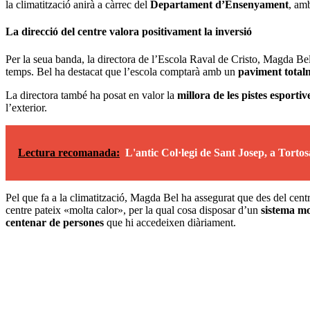
la climatització anirà a càrrec del
Departament d’Ensenyament
, am
La direcció del centre valora positivament la inversió
Per la seua banda, la directora de l’Escola Raval de Cristo, Magda Bel
temps. Bel ha destacat que l’escola comptarà amb un
paviment total
La directora també ha posat en valor la
millora de les pistes esportiv
l’exterior.
Lectura recomanada:
L'antic Col·legi de Sant Josep, a Tortos
Pel que fa a la climatització, Magda Bel ha assegurat que des del centr
centre pateix «molta calor», per la qual cosa disposar d’un
sistema m
centenar de persones
que hi accedeixen diàriament.