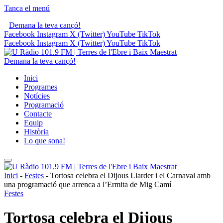
Tanca el menú
Demana la teva cançó!
Facebook
Instagram
X (Twitter)
YouTube
TikTok
Facebook
Instagram
X (Twitter)
YouTube
TikTok
Demana la teva cançó!
Inici
Programes
Notícies
Programació
Contacte
Equip
Història
Lo que sona!
Inici
-
Festes
-
Tortosa celebra el Dijous Llarder i el Carnaval amb
una programació que arrenca a l’Ermita de Mig Camí
Festes
Tortosa celebra el Dijous