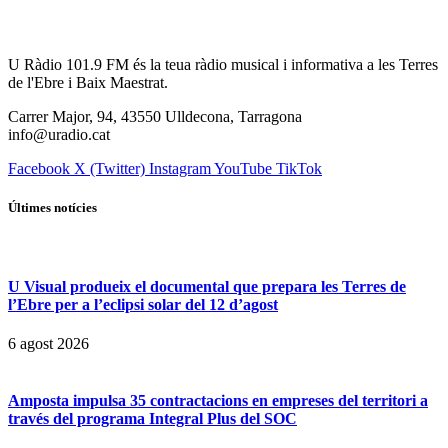
U Ràdio 101.9 FM és la teua ràdio musical i informativa a les Terres
de l'Ebre i Baix Maestrat.
Carrer Major, 94, 43550 Ulldecona, Tarragona
info@uradio.cat
Facebook
X (Twitter)
Instagram
YouTube
TikTok
Últimes notícies
U Visual produeix el documental que prepara les Terres de
l’Ebre per a l’eclipsi solar del 12 d’agost
6 agost 2026
Amposta impulsa 35 contractacions en empreses del territori a
través del programa Integral Plus del SOC