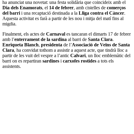
ha anunciat una novetat: una festa solidària que coincideix amb el
Dia dels Enamorats
, el
14 de febrer
, amb cistelles de
comerços
del barri
i una recaptació destinada a la
Lliga contra el Càncer
.
Aquesta activitat es farà a partir de les nou i mitja del matí fins al
migdia.
Finalment, els actes de
Carnaval
es tancaran el dimarts 17 de febrer
amb l’
enterrament de la sardina
al barri de
Santa Clara
.
Enriqueta Blanch
,
presidenta
de l’
Associació de Veïns de Santa
Clara
, ha convidat tothom a assistir a aquest acte, que tindrà lloc a
partir de les vuit del vespre a l’antic
Calvari
, un lloc emblemàtic del
barri on es repartiran
sardines
i
carxofes rostides
a tots els
assistents.