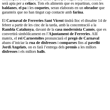
serà apta per a
celíacs
. Tots els aliments que es repartiran, com les
baldanes
,
el pa
i les
coquetes
, seran elaborats en un
obrador
que
garanteix que no han tingut cap contacte amb
farina
.
El
Carnaval de Ferreries-Sant Vicent
tindrà lloc el dissabte 14 de
febrer a partir de les cinc de la tarda, amb la concentració a la
Rambla Catalunya
, davant de la
casa modernista Camós
, que es
convertirà simbòlicament en l’
Ajuntament de Ferreries
. Allí
mateix, el
rei Carnestoltes
pronunciarà el
pregó de Carnaval
abans d’iniciar la
rua de disfresses
i
comparses
fins al
pavelló
Jordi Angelats
, on es farà l’entrega dels
premis
a les millors
disfresses
i els millors
balls
.