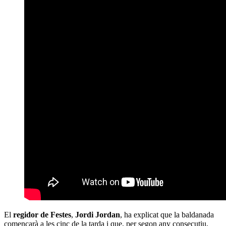
El
regidor de Festes
,
Jordi Jordan
, ha explicat que la baldanada
començarà a les cinc de la tarda i que, per segon any consecutiu,