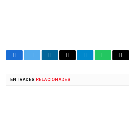
Facebook
Twitter
LinkedIn
Email
Telegram
WhatsApp
Copia
l'enlla
ENTRADES
RELACIONADES