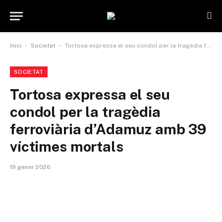
-
-
Inici
Societat
Tortosa expressa el seu condol per la tragèdia ferroviària d’Adamuz amb 39 víctimes mortals
SOCIETAT
Tortosa expressa el seu
condol per la tragèdia
ferroviària d’Adamuz amb 39
víctimes mortals
19 gener 2026