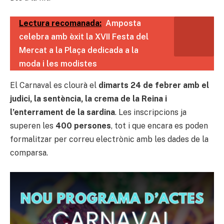
Lectura recomanada:
Amposta
celebra amb èxit la XVII Festa del
Mercat a la Plaça dedicada a la
moda i les modistes
El Carnaval es clourà el
dimarts 24 de febrer amb el
judici, la sentència, la crema de la Reina i
l’enterrament de la sardina
. Les inscripcions ja
superen les
400 persones
, tot i que encara es poden
formalitzar per correu electrònic amb les dades de la
comparsa.