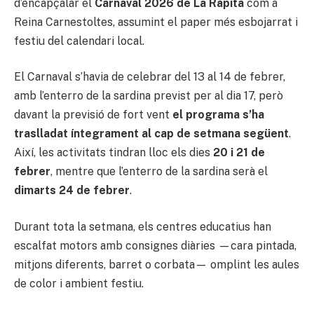
d’encapçalar el
Carnaval 2026 de La Ràpita
com a
Reina Carnestoltes, assumint el paper més esbojarrat i
festiu del calendari local.
El Carnaval s’havia de celebrar del 13 al 14 de febrer,
amb l’enterro de la sardina previst per al dia 17, però
davant la previsió de fort vent
el programa s’ha
traslladat íntegrament al cap de setmana següent
.
Així, les activitats tindran lloc els dies
20 i 21 de
febrer
, mentre que l’enterro de la sardina serà el
dimarts 24 de febrer
.
Durant tota la setmana, els centres educatius han
escalfat motors amb consignes diàries —cara pintada,
mitjons diferents, barret o corbata— omplint les aules
de color i ambient festiu.