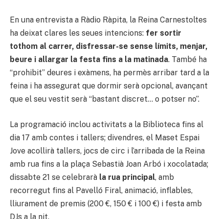
En una entrevista a Ràdio Ràpita, la Reina Carnestoltes
ha deixat clares les seues intencions:
fer sortir
tothom al carrer, disfressar-se sense límits, menjar,
beure i allargar la festa fins a la matinada
. També ha
“prohibit” deures i exàmens, ha permès arribar tard a la
feina i ha assegurat que dormir serà opcional, avançant
que el seu vestit serà “bastant discret… o potser no”.
La programació inclou activitats a la Biblioteca fins al
dia 17 amb contes i tallers; divendres, el Maset Espai
Jove acollirà tallers, jocs de circ i l’arribada de la Reina
amb rua fins a la plaça Sebastià Joan Arbó i xocolatada;
dissabte 21 se celebrarà
la rua principal
, amb
recorregut fins al Pavelló Firal, animació, inflables,
lliurament de premis (200 €, 150 € i 100 €) i festa amb
DJs a la nit.