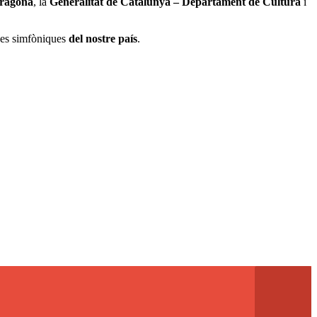
rragona
, la
Generalitat de Catalunya – Departament de Cultura
i
des simfòniques
del nostre país
.