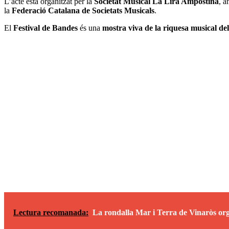
L’acte està organitzat per la
Societat Musical La Lira Ampostina
, a
la
Federació Catalana de Societats Musicals
.
El
Festival de Bandes
és una
mostra viva de la riquesa musical del 
Lectura recomanada:
La rondalla Mar i Terra de Vinaròs orga