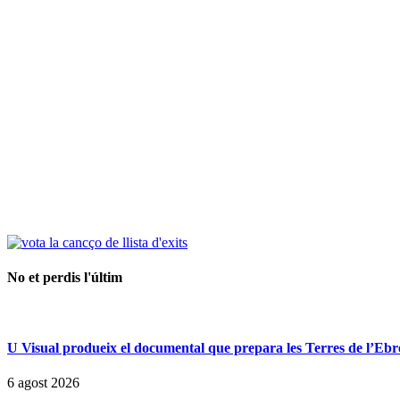
No et perdis l'últim
U Visual produeix el documental que prepara les Terres de l’Ebre p
6 agost 2026