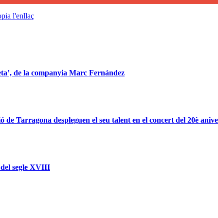
pia l'enllaç
leta’, de la companyia Marc Fernández
 de Tarragona despleguen el seu talent en el concert del 20è anive
del segle XVIII