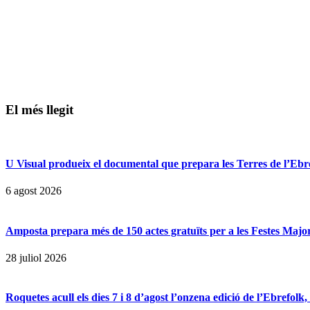
El més llegit
U Visual produeix el documental que prepara les Terres de l’Ebre p
6 agost 2026
Amposta prepara més de 150 actes gratuïts per a les Festes Majors
28 juliol 2026
Roquetes acull els dies 7 i 8 d’agost l’onzena edició de l’Ebrefolk,