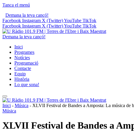
Tanca el menú
Demana la teva cançó!
Facebook
Instagram
X (Twitter)
YouTube
TikTok
Facebook
Instagram
X (Twitter)
YouTube
TikTok
Demana la teva cançó!
Inici
Programes
Notícies
Programació
Contacte
Equip
Història
Lo que sona!
Inici
-
Música
-
XLVII Festival de Bandes a Amposta: La música de ba
Música
XLVII Festival de Bandes a Amp