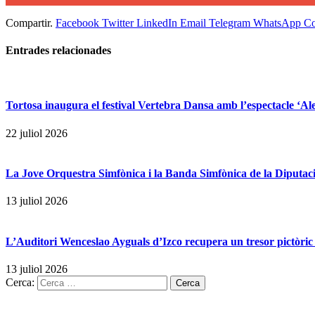
Compartir.
Facebook
Twitter
LinkedIn
Email
Telegram
WhatsApp
Co
Entrades
relacionades
Tortosa inaugura el festival Vertebra Dansa amb l’espectacle ‘A
22 juliol 2026
La Jove Orquestra Simfònica i la Banda Simfònica de la Diputació
13 juliol 2026
L’Auditori Wenceslao Ayguals d’Izco recupera un tresor pictòric 
13 juliol 2026
Cerca: