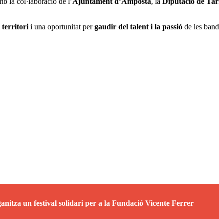
mb la col·laboració de l’
Ajuntament d’Amposta
, la
Diputació de Ta
territori
i una oportunitat per
gaudir del talent i la passió
de les ban
nitza un festival solidari per a la Fundació Vicente Ferrer