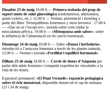
Dissabte 23 de maig
10.00 h —
Primera trobada del grup de
suport mutu de salut ginecològica
(endometriosi, adenomiosi,
quists ovàrics, etc.). 12.00 h — Vermut, presentació i monòleg a
partir del llibre ’Desequilibrios femeninos y otros inventos’. 17.00 h
— «Que no se t’escapi res», xerrada sobre com cuidar la
musculatura pèlvica. 19.00 h —
«Menopausa amb sabor»
, sobre
la influència de l’alimentació en els canvis hormonals.
Diumenge 24 de maig
10.00 h — Taller
«Dansa i herbolària»
,
introducció a l’autocura femenina a través de les plantes naturals.
12.00 h — Vermut i xerrada
«Fertilitat i equilibri hormonal»
.
Dilluns 25 de maig
18.00 h —
Cercle de dones d’Amposta
per
parlar dels tabús femenins i compartir experiències vinculades a la
vida de les dones.
Exposició permanent:
«El Punt Vermell»: exposició pedagògica
sobre el cicle menstrual
, disponible durant tot el cap de setmana
(23 i 24 de maig).