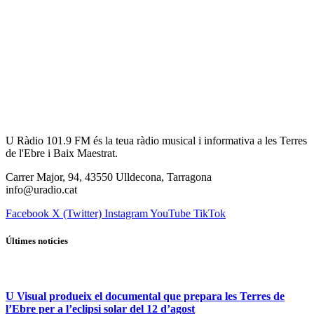
U Ràdio 101.9 FM és la teua ràdio musical i informativa a les Terres
de l'Ebre i Baix Maestrat.
Carrer Major, 94, 43550 Ulldecona, Tarragona
info@uradio.cat
Facebook
X (Twitter)
Instagram
YouTube
TikTok
Últimes notícies
U Visual produeix el documental que prepara les Terres de
l’Ebre per a l’eclipsi solar del 12 d’agost