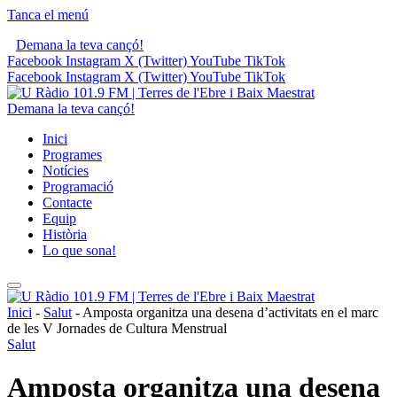
Tanca el menú
Demana la teva cançó!
Facebook
Instagram
X (Twitter)
YouTube
TikTok
Facebook
Instagram
X (Twitter)
YouTube
TikTok
Demana la teva cançó!
Inici
Programes
Notícies
Programació
Contacte
Equip
Història
Lo que sona!
Inici
-
Salut
-
Amposta organitza una desena d’activitats en el marc
de les V Jornades de Cultura Menstrual
Salut
Amposta organitza una desena