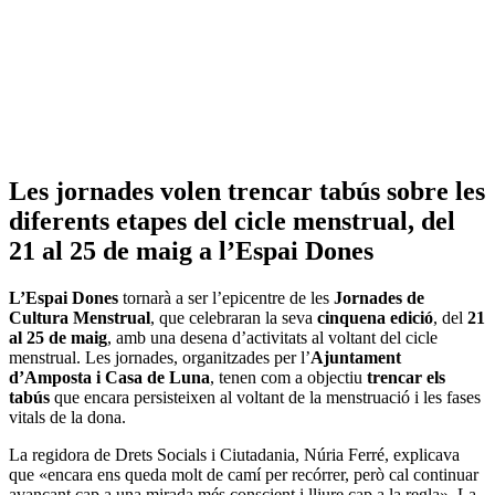
Les jornades volen trencar tabús sobre les
diferents etapes del cicle menstrual, del
21 al 25 de maig a l’Espai Dones
L’Espai Dones
tornarà a ser l’epicentre de les
Jornades de
Cultura Menstrual
, que celebraran la seva
cinquena edició
, del
21
al 25 de maig
, amb una desena d’activitats al voltant del cicle
menstrual. Les jornades, organitzades per l’
Ajuntament
d’Amposta i Casa de Luna
, tenen com a objectiu
trencar els
tabús
que encara persisteixen al voltant de la menstruació i les fases
vitals de la dona.
La regidora de Drets Socials i Ciutadania, Núria Ferré, explicava
que «encara ens queda molt de camí per recórrer, però cal continuar
avançant cap a una mirada més conscient i lliure cap a la regla». La