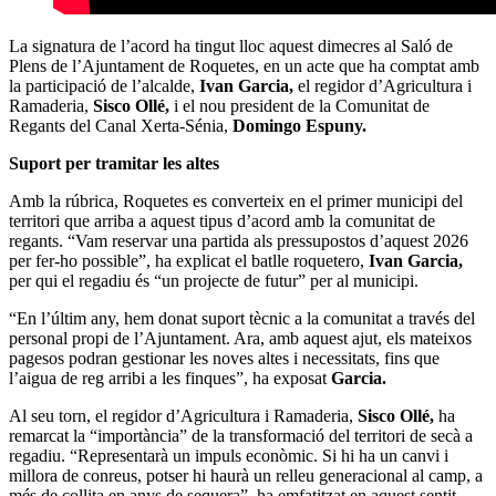
La signatura de l’acord ha tingut lloc aquest dimecres al Saló de
Plens de l’Ajuntament de Roquetes, en un acte que ha comptat amb
la participació de l’alcalde,
Ivan Garcia,
el regidor d’Agricultura i
Ramaderia,
Sisco Ollé,
i el nou president de la Comunitat de
Regants del Canal Xerta-Sénia,
Domingo Espuny.
Suport per tramitar les altes
Amb la rúbrica, Roquetes es converteix en el primer municipi del
territori que arriba a aquest tipus d’acord amb la comunitat de
regants. “Vam reservar una partida als pressupostos d’aquest 2026
per fer-ho possible”, ha explicat el batlle roquetero,
Ivan Garcia,
per qui el regadiu és “un projecte de futur” per al municipi.
“En l’últim any, hem donat suport tècnic a la comunitat a través del
personal propi de l’Ajuntament. Ara, amb aquest ajut, els mateixos
pagesos podran gestionar les noves altes i necessitats, fins que
l’aigua de reg arribi a les finques”, ha exposat
Garcia.
Al seu torn, el regidor d’Agricultura i Ramaderia,
Sisco Ollé,
ha
remarcat la “importància” de la transformació del territori de secà a
regadiu. “Representarà un impuls econòmic. Si hi ha un canvi i
millora de conreus, potser hi haurà un relleu generacional al camp, a
més de collita en anys de sequera”, ha emfatitzat en aquest sentit,