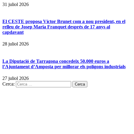
31 juliol 2026
El CESTE proposa Víctor Brunet com a nou president, en el
relleu de Josep Maria Franquet després de 17 anys al
capdavant
28 juliol 2026
La Diputació de Tarragona concedeix 50.000 euros a
l’Ajuntament d’Amposta per millorar els polígons industrials
27 juliol 2026
Cerca: