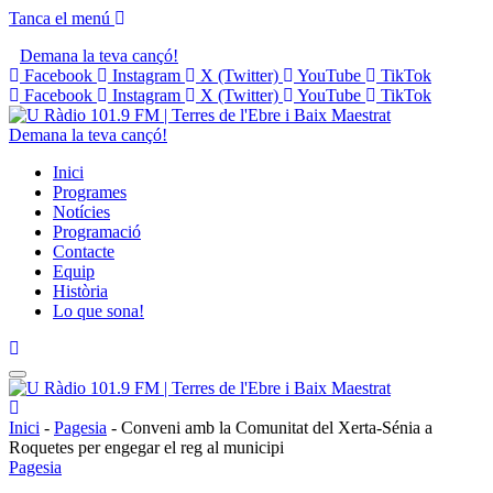
Tanca el menú
Demana la teva cançó!
Facebook
Instagram
X (Twitter)
YouTube
TikTok
Facebook
Instagram
X (Twitter)
YouTube
TikTok
Demana la teva cançó!
Inici
Programes
Notícies
Programació
Contacte
Equip
Història
Lo que sona!
Inici
-
Pagesia
-
Conveni amb la Comunitat del Xerta-Sénia a
Roquetes per engegar el reg al municipi
Pagesia