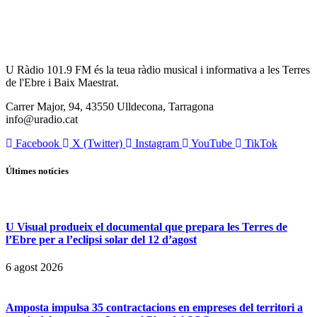
U Ràdio 101.9 FM és la teua ràdio musical i informativa a les Terres
de l'Ebre i Baix Maestrat.
Carrer Major, 94, 43550 Ulldecona, Tarragona
info@uradio.cat
Facebook
X (Twitter)
Instagram
YouTube
TikTok
Últimes notícies
U Visual produeix el documental que prepara les Terres de
l’Ebre per a l’eclipsi solar del 12 d’agost
6 agost 2026
Amposta impulsa 35 contractacions en empreses del territori a