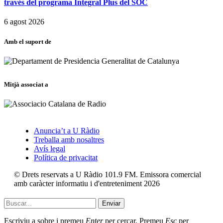
través del programa Integral Plus del SOC
6 agost 2026
Amb el suport de
Mitjà associat a
Anuncia’t a U Ràdio
Treballa amb nosaltres
Avís legal
Política de privacitat
© Drets reservats a U Ràdio 101.9 FM. Emissora comercial
amb caràcter informatiu i d'entreteniment 2026
Enviar
Escriviu a sobre i premeu
Enter
per cercar. Premeu
Esc
per