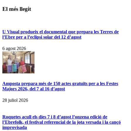
El més llegit
U Visual produeix el documental que prepara les Terres de
l’Ebre per a l’eclipsi solar del 12 d’agost
6 agost 2026
Amposta prepara més de 150 actes gratuïts per a les Festes
Majors 2026, del 7 al 16 d’agost
28 juliol 2026
Roquetes acull els dies 7 i 8 d’agost l’onzena edició de
l’Ebrefolk, el festival referencial de la jota versada i la cançó
improvisada