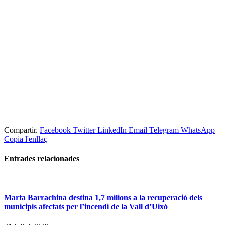
Compartir.
Facebook
Twitter
LinkedIn
Email
Telegram
WhatsApp
Copia l'enllaç
Entrades
relacionades
Marta Barrachina destina 1,7 milions a la recuperació dels
municipis afectats per l’incendi de la Vall d’Uixó