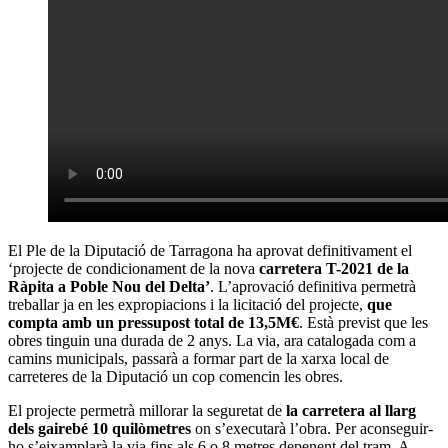
El Ple de la Diputació de Tarragona ha aprovat definitivament el
‘projecte de condicionament de la nova
carretera T-2021 de la
Ràpita a Poble Nou del Delta’
. L’aprovació definitiva permetrà
treballar ja en les expropiacions i la licitació del projecte,
que
compta amb un pressupost total de 13,5M€
. Està previst que les
obres tinguin una durada de 2 anys. La via, ara catalogada com a
camins municipals, passarà a formar part de la xarxa local de
carreteres de la Diputació un cop comencin les obres.
El projecte permetrà millorar la seguretat de
la carretera al llarg
dels gairebé 10 quilòmetres
on s’executarà l’obra. Per aconseguir-
ho s’eixamplarà la via fins als 6 o 8 metres depenent del tram. A