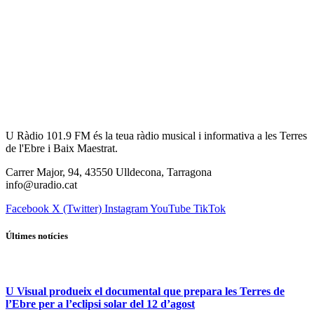
U Ràdio 101.9 FM és la teua ràdio musical i informativa a les Terres
de l'Ebre i Baix Maestrat.
Carrer Major, 94, 43550 Ulldecona, Tarragona
info@uradio.cat
Facebook
X (Twitter)
Instagram
YouTube
TikTok
Últimes notícies
U Visual produeix el documental que prepara les Terres de
l’Ebre per a l’eclipsi solar del 12 d’agost