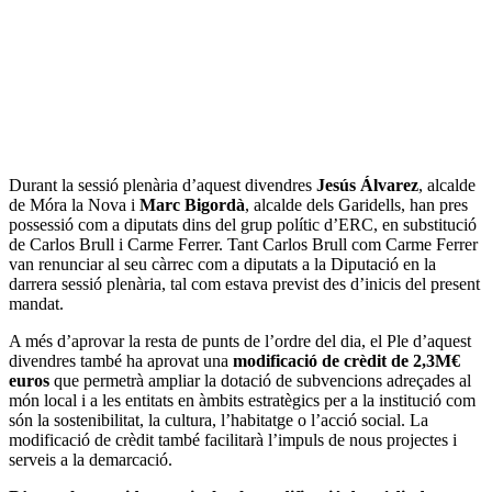
Durant la sessió plenària d’aquest divendres
Jesús Álvarez
, alcalde
de Móra la Nova i
Marc Bigordà
, alcalde dels Garidells, han pres
possessió com a diputats dins del grup polític d’ERC, en substitució
de Carlos Brull i Carme Ferrer. Tant Carlos Brull com Carme Ferrer
van renunciar al seu càrrec com a diputats a la Diputació en la
darrera sessió plenària, tal com estava previst des d’inicis del present
mandat.
A més d’aprovar la resta de punts de l’ordre del dia, el Ple d’aquest
divendres també ha aprovat una
modificació de crèdit de 2,3M€
euros
que permetrà ampliar la dotació de subvencions adreçades al
món local i a les entitats en àmbits estratègics per a la institució com
són la sostenibilitat, la cultura, l’habitatge o l’acció social. La
modificació de crèdit també facilitarà l’impuls de nous projectes i
serveis a la demarcació.