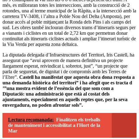
més, es milloraran totes les interseccions, amb la construcció de 2
rotondes, una al terme municipal de la Ràpita, a la intersecció amb la
carretera TV-3408, i l’altra a Poble Nou del Delta (Amposta), per
donar accés al poble mitjançant la Ronda dels Pins i als camps del
sud. Les obres també inclouran diversos trams d’itineraris segurs per
a vianants i ciclistes en un total de 2,72 km que permetran donar
continuïtat als itineraris ciclistes actuals i ampliar l’itinerari turístic de
la Via Verda per aquesta zona deltaica.
La diputada delegada d’Infraestructures del Territori, Iris Castell, ha
assegurat que “avui aprovem de manera definitiva un projecte
llargament esperat, reivindicat i, sobretot, just”, “un projecte que
parla de seguretat, de dignitat i de compromís amb les Terres de
l’Ebre”.
Castell ha manifestat que aquesta obra dona resposta a
una demanda històrica del territori” i ha afegit que es tracta d
’”una mostra evident de l’essència del que som com a
Diputació: una administració que està al costat dels
ajuntaments, especialment en aquells reptes que, per la seva
envergadura, no poden afrontar sols”.
Lectura recomanada:
Finalitzen els treballs
de manteniment i accessibilitat a l'Hort de la
Mar