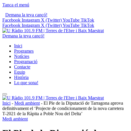
Tanca el menú
Demana la teva cançó!
Facebook
Instagram
X (Twitter)
YouTube
TikTok
Facebook
Instagram
X (Twitter)
YouTube
TikTok
Demana la teva cançó!
Inici
Programes
Notícies
Programació
Contacte
Equip
Història
Lo que sona!
Inici
-
Medi ambient
-
El Ple de la Diputació de Tarragona aprova
definitivament el ‘Projecte de condicionament de la nova carretera
T-2021 de la Ràpita a Poble Nou del Delta’
Medi ambient