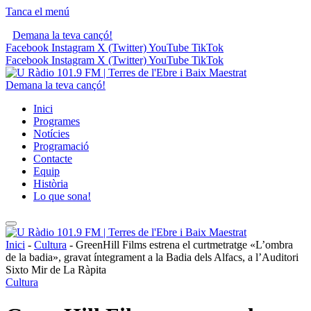
Tanca el menú
Demana la teva cançó!
Facebook
Instagram
X (Twitter)
YouTube
TikTok
Facebook
Instagram
X (Twitter)
YouTube
TikTok
Demana la teva cançó!
Inici
Programes
Notícies
Programació
Contacte
Equip
Història
Lo que sona!
Inici
-
Cultura
-
GreenHill Films estrena el curtmetratge «L’ombra
de la badia», gravat íntegrament a la Badia dels Alfacs, a l’Auditori
Sixto Mir de La Ràpita
Cultura