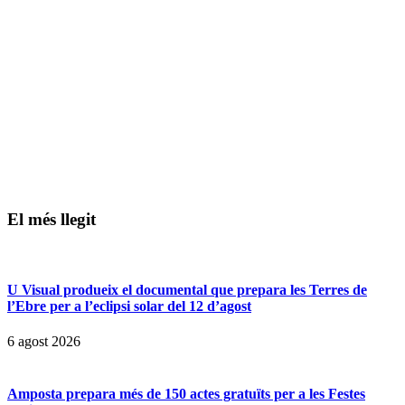
El més llegit
U Visual produeix el documental que prepara les Terres de
l’Ebre per a l’eclipsi solar del 12 d’agost
6 agost 2026
Amposta prepara més de 150 actes gratuïts per a les Festes