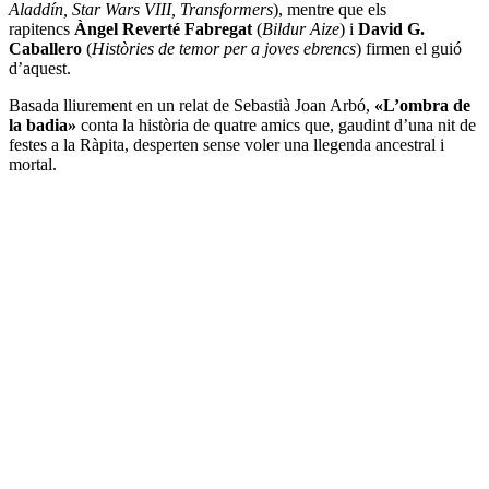
Aladdín, Star Wars VIII, Transformers
), mentre que els
rapitencs
Àngel Reverté Fabregat
(
Bildur Aize
) i
David G.
Caballero
(
Històries de temor per a joves ebrencs
) firmen el guió
d’aquest.
Basada lliurement en un relat de Sebastià Joan Arbó,
«L’ombra de
la badia»
conta la història de quatre amics que, gaudint d’una nit de
festes a la Ràpita, desperten sense voler una llegenda ancestral i
mortal.