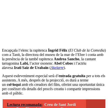
Encapçala l’elenc la rapitenca
Íngrid Fèlix
(
El Club de la Comedia
)
com a Tanit, la directora del museu de la mar de l’Ebre i conta amb
la presència de la també rapitenca
Andrea Sancho
, la cantant
tarragonina
Labi,
l’actor osonenc
Abel Cobos
i l’actriu
alavesa
Irati Saiz de Urabain
(
Akelarre
).
Aquest esdeveniment especial serà d’
entrada gratuïta
per a tots els
assistents. A més, després de la projecció, es durà a terme
un
col·loqui
amb els creadors del film, oferint una oportunitat única
per conèixer els detalls del procés creatiu i compartir impressions
amb el públic.
Lectura recomanada:
Creu de Sant Jordi