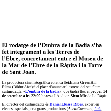
El rodatge de l’Ombra de la Badia s’ha
fet íntegrament a les Terres de
l’Ebre,
concretament entre el Museu de
la Mar de l’Ebre de la Ràpita i la Torre
de Sant Joan.
La productora cinematogràfica ebrenca-lleidatana
GreenHill
Films
(Bildur Aize)té el plaer d’anunciar l’estrena del seu últim
curtmetratge,
«
L’ombra de la badia
«
, que tindrà lloc el
proper 14
de setembre a les 22:00 hores
a l’Auditori
Sixto Mir
de La Ràpita.
El director del curtmetratge és
Daniel Llussà Ribes
, expert en
efectes especials per a grans produccions (
Alien:Covenant,
Loki
,