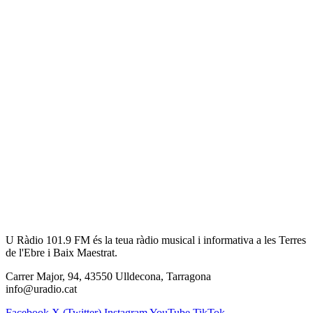
U Ràdio 101.9 FM és la teua ràdio musical i informativa a les Terres
de l'Ebre i Baix Maestrat.
Carrer Major, 94, 43550 Ulldecona, Tarragona
info@uradio.cat
Facebook
X (Twitter)
Instagram
YouTube
TikTok