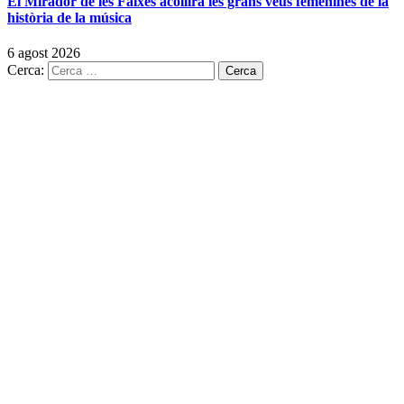
El Mirador de les Faixes acollirà les grans veus femenines de la
història de la música
6 agost 2026
Cerca: