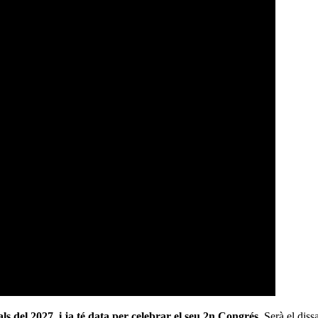
ls del 2027, i ja té data per celebrar el seu 2n Congrés.
Serà el dissa