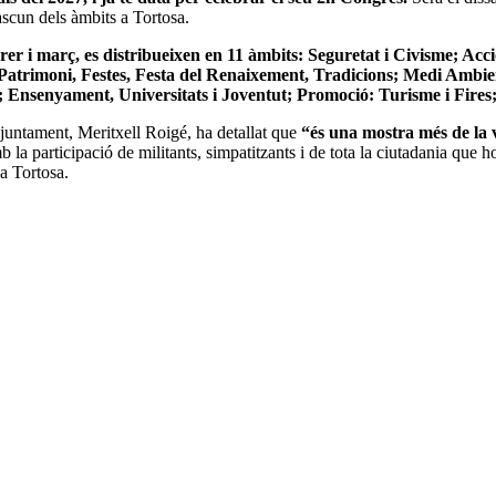
ascun dels àmbits a Tortosa.
rer i març, es distribueixen en 11 àmbits:
Seguretat i Civisme; Acci
atrimoni, Festes, Festa del Renaixement, Tradicions; Medi Ambient 
 Ensenyament, Universitats i Joventut; Promoció: Turisme i Fires; 
Ajuntament, Meritxell Roigé, ha detallat que
“és una mostra més de la 
la participació de militants, simpatitzants i de tota la ciutadania que h
 a Tortosa.