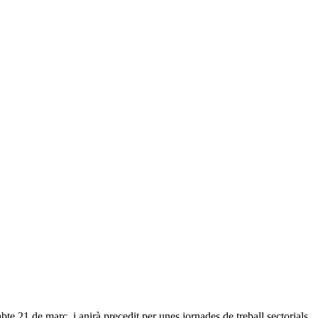
bte 21 de març, i anirà precedit per unes jornades de treball sectorials,