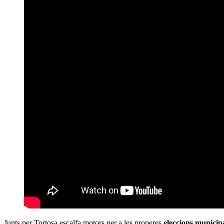
Junts per Tortosa escalfa motors per a les properes
eleccions municipa