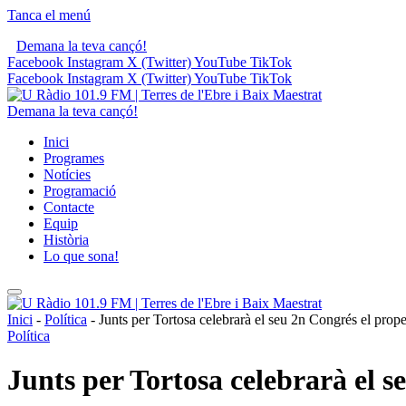
Tanca el menú
Demana la teva cançó!
Facebook
Instagram
X (Twitter)
YouTube
TikTok
Facebook
Instagram
X (Twitter)
YouTube
TikTok
Demana la teva cançó!
Inici
Programes
Notícies
Programació
Contacte
Equip
Història
Lo que sona!
Inici
-
Política
-
Junts per Tortosa celebrarà el seu 2n Congrés el prop
Política
Junts per Tortosa celebrarà el 