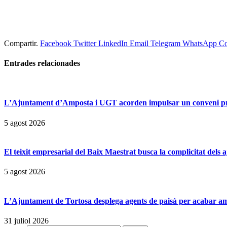
Compartir.
Facebook
Twitter
LinkedIn
Email
Telegram
WhatsApp
Co
Entrades
relacionades
L’Ajuntament d’Amposta i UGT acorden impulsar un conveni prop
5 agost 2026
El teixit empresarial del Baix Maestrat busca la complicitat dels
5 agost 2026
L’Ajuntament de Tortosa desplega agents de paisà per acabar amb 
31 juliol 2026