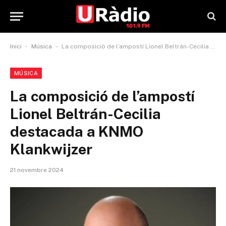
-
-
Inici
Música
La composició de l’ampostí Lionel Beltrán-Cecilia destacada a KNMO Klankwijzer
MÚSICA
La composició de l’ampostí
Lionel Beltrán-Cecilia
destacada a KNMO
Klankwijzer
21 novembre 2024