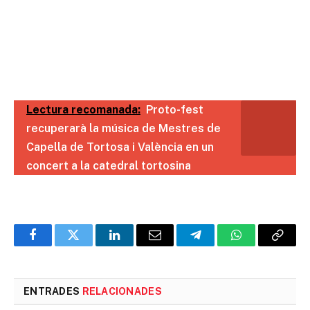
Lectura recomanada:
Proto-fest
recuperarà la música de Mestres de
Capella de Tortosa i València en un
concert a la catedral tortosina
Facebook
Twitter
LinkedIn
Email
Telegram
WhatsApp
Copia
l'enlla
ENTRADES
RELACIONADES