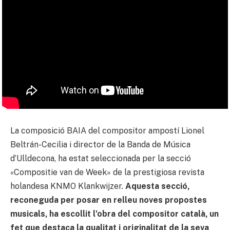
La composició BAIA del compositor ampostí Lionel
Beltrán-Cecilia i director de la Banda de Música
d’Ulldecona, ha estat seleccionada per la secció
«Compositie van de Week» de la prestigiosa revista
holandesa KNMO Klankwijzer.
Aquesta secció,
reconeguda per posar en relleu noves propostes
musicals, ha escollit l’obra del compositor català, un
fet que destaca la qualitat i originalitat de la seva