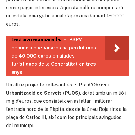
sense pagar interessos. Aquesta millora comportarà
un estalvi energètic anual d’aproximadament 150.000
euros.
Lectura recomanada:
El PSPV
denuncia que Vinaròs ha perdut més
de 40.000 euros en ajudes
turístiques de la Generalitat en tres
anys
Un altre projecte rellevant és
el Pla d’Obres i
Urbanització de Serveis (PUOS)
, dotat amb un milió i
mig d’euros, que consisteix en asfaltar i millorar
l’entrada nord de la Ràpita, des de la Creu Roja fins a la
plaça de Carles III, així com les principals avingudes
del municipi.