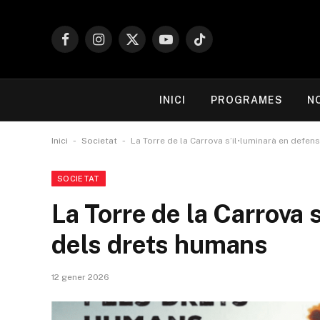
Facebook
Instagram
X
YouTube
TikTok
(Twitter)
INICI
PROGRAMES
N
-
-
Inici
Societat
La Torre de la Carrova s’il•luminarà en defe
SOCIETAT
La Torre de la Carrova 
dels drets humans
12 gener 2026