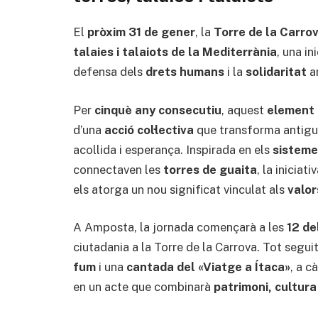
El
pròxim 31 de gener
, la
Torre de la Carro
talaies i talaiots de la Mediterrània
, una in
defensa dels
drets humans
i la
solidaritat
a
Per
cinquè any consecutiu
, aquest
element 
d’una
acció col·lectiva
que transforma antig
acollida i esperança. Inspirada en els
sisteme
connectaven les
torres de guaita
, la iniciat
els atorga un nou significat vinculat als
valor
A Amposta, la jornada començarà a les
12 de
ciutadania a la Torre de la Carrova. Tot seguit
fum
i una
cantada del «Viatge a Ítaca»
, a c
en un acte que combinarà
patrimoni, cultura