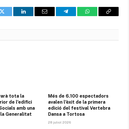
k
Twitter
LinkedIn
Email
Telegram
WhatsApp
Copia
l'enllaç
arà tota la
Més de 6.100 espectadors
ior de l’edifici
avalen l’èxit de la primera
 Socials amb una
edició del festival Vertebra
la Generalitat
Dansa a Tortosa
28 juliol 2026