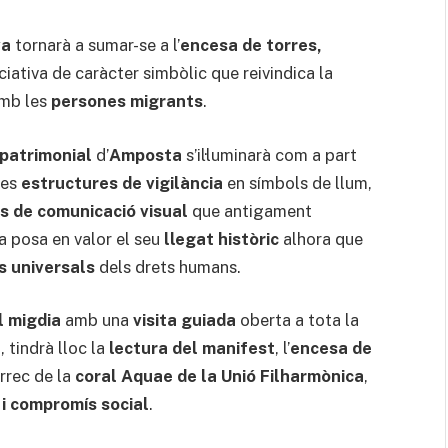
va
tornarà a sumar-se a l’
encesa de torres,
iciativa de caràcter simbòlic que reivindica la
mb les
persones migrants
.
patrimonial
d’
Amposta
s’il·luminarà com a part
ues
estructures de vigilància
en símbols de llum,
s de comunicació visual
que antigament
iva posa en valor el seu
llegat històric
alhora que
s universals
dels drets humans.
l migdia
amb una
visita guiada
oberta a tota la
, tindrà lloc la
lectura del manifest
, l’
encesa de
àrrec de la
coral Aquae de la Unió Filharmònica
,
 i compromís social
.