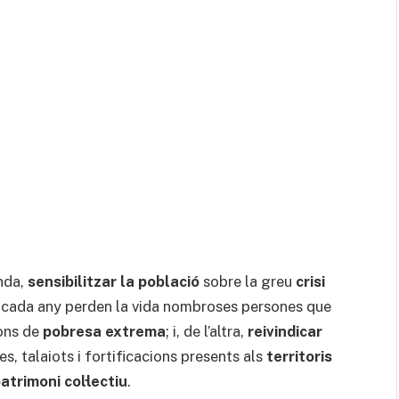
anda,
sensibilitzar la població
sobre la greu
crisi
n cada any perden la vida nombroses persones que
ons de
pobresa extrema
; i, de l’altra,
reivindicar
ies, talaiots i fortificacions presents als
territoris
atrimoni col·lectiu
.