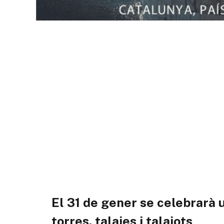
El 31 de gener se celebrarà 
torres, talaies i talaiots