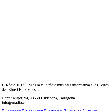
U Ràdio 101.9 FM és la teua ràdio musical i informativa a les Terres
de l'Ebre i Baix Maestrat.
Carrer Major, 94, 43550 Ulldecona, Tarragona
info@uradio.cat
Facebook
X (Twitter)
Instagram
YouTube
TikTok