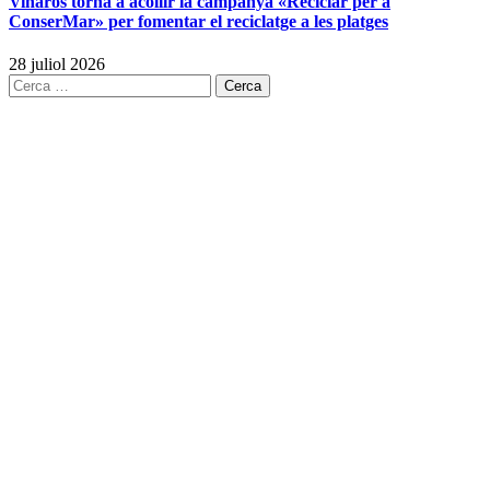
Vinaròs torna a acollir la campanya «Reciclar per a
ConserMar» per fomentar el reciclatge a les platges
28 juliol 2026
Cerca: