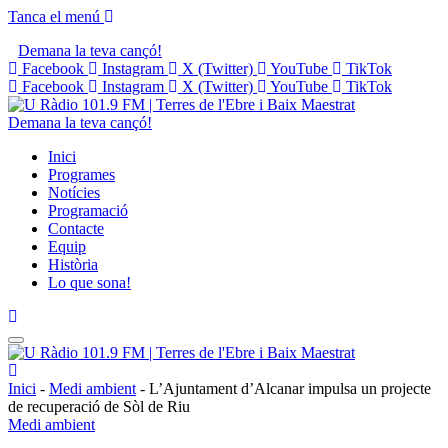
Tanca el menú
Demana la teva cançó!
Facebook
Instagram
X (Twitter)
YouTube
TikTok
Facebook
Instagram
X (Twitter)
YouTube
TikTok
Demana la teva cançó!
Inici
Programes
Notícies
Programació
Contacte
Equip
Història
Lo que sona!
Inici
-
Medi ambient
-
L’Ajuntament d’Alcanar impulsa un projecte
de recuperació de Sòl de Riu
Medi ambient