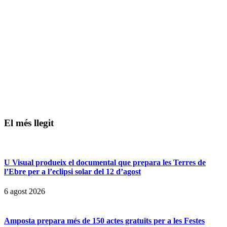
El més llegit
U Visual produeix el documental que prepara les Terres de
l’Ebre per a l’eclipsi solar del 12 d’agost
6 agost 2026
Amposta prepara més de 150 actes gratuïts per a les Festes