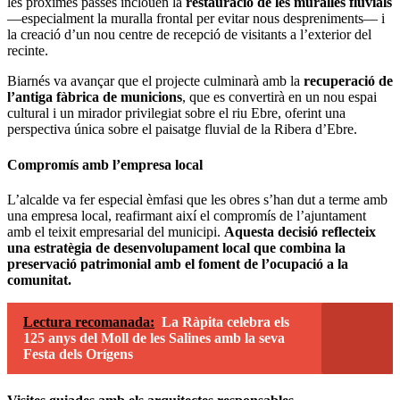
les pròximes passes inclouen la
restauració de les muralles fluvials
—especialment la muralla frontal per evitar nous despreniments— i
la creació d’un nou centre de recepció de visitants a l’exterior del
recinte.
Biarnés va avançar que el projecte culminarà amb la
recuperació de
l’antiga fàbrica de municions
, que es convertirà en un nou espai
cultural i un mirador privilegiat sobre el riu Ebre, oferint una
perspectiva única sobre el paisatge fluvial de la Ribera d’Ebre.
Compromís amb l’empresa local
L’alcalde va fer especial èmfasi que les obres s’han dut a terme amb
una empresa local, reafirmant així el compromís de l’ajuntament
amb el teixit empresarial del municipi.
Aquesta decisió reflecteix
una estratègia de desenvolupament local que combina la
preservació patrimonial amb el foment de l’ocupació a la
comunitat.
Lectura recomanada:
La Ràpita celebra els
125 anys del Moll de les Salines amb la seva
Festa dels Orígens