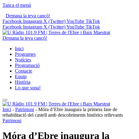
Tanca el menú
Demana la teva cançó!
Facebook
Instagram
X (Twitter)
YouTube
TikTok
Facebook
Instagram
X (Twitter)
YouTube
TikTok
Demana la teva cançó!
Inici
Programes
Notícies
Programació
Contacte
Equip
Història
Lo que sona!
Inici
-
Patrimoni
-
Móra d’Ebre inaugura la primera fase de
rehabilitació del castell amb descobriments històrics rellevants
Patrimoni
Móra d’Ebre inaugura la