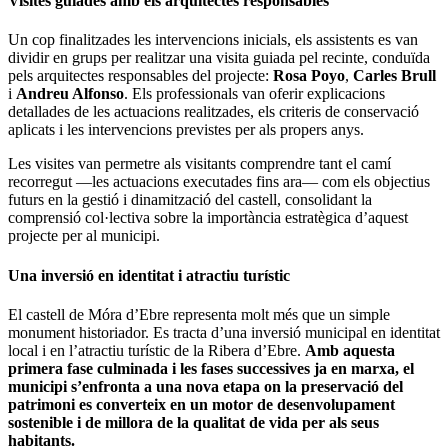
Visites guiades amb els arquitectes responsables
Un cop finalitzades les intervencions inicials, els assistents es van
dividir en grups per realitzar una visita guiada pel recinte, conduïda
pels arquitectes responsables del projecte:
Rosa Poyo
,
Carles Brull
i
Andreu Alfonso
. Els professionals van oferir explicacions
detallades de les actuacions realitzades, els criteris de conservació
aplicats i les intervencions previstes per als propers anys.
Les visites van permetre als visitants comprendre tant el camí
recorregut —les actuacions executades fins ara— com els objectius
futurs en la gestió i dinamització del castell, consolidant la
comprensió col·lectiva sobre la importància estratègica d’aquest
projecte per al municipi.
Una inversió en identitat i atractiu turístic
El castell de Móra d’Ebre representa molt més que un simple
monument historiador. Es tracta d’una inversió municipal en identitat
local i en l’atractiu turístic de la Ribera d’Ebre.
Amb aquesta
primera fase culminada i les fases successives ja en marxa, el
municipi s’enfronta a una nova etapa on la preservació del
patrimoni es converteix en un motor de desenvolupament
sostenible i de millora de la qualitat de vida per als seus
habitants.