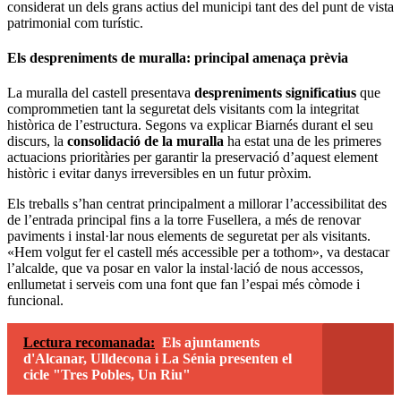
considerat un dels grans actius del municipi tant des del punt de vista
patrimonial com turístic.
Els despreniments de muralla: principal amenaça prèvia
La muralla del castell presentava
despreniments significatius
que
comprommetien tant la seguretat dels visitants com la integritat
històrica de l’estructura. Segons va explicar Biarnés durant el seu
discurs, la
consolidació de la muralla
ha estat una de les primeres
actuacions prioritàries per garantir la preservació d’aquest element
històric i evitar danys irreversibles en un futur pròxim.
Els treballs s’han centrat principalment a millorar l’accessibilitat des
de l’entrada principal fins a la torre Fusellera, a més de renovar
paviments i instal·lar nous elements de seguretat per als visitants.
«Hem volgut fer el castell més accessible per a tothom», va destacar
l’alcalde, que va posar en valor la instal·lació de nous accessos,
enllumetat i serveis com una font que fan l’espai més còmode i
funcional.
Lectura recomanada:
Els ajuntaments
d'Alcanar, Ulldecona i La Sénia presenten el
cicle "Tres Pobles, Un Riu"