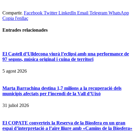
Compartir.
Facebook
Twitter
LinkedIn
Email
Telegram
WhatsApp
Copia l'enllaç
Entrades
relacionades
El Castell d’Ulldecona viurà l’eclipsi amb una performance de
97 segons, música original i cuina de territori
5 agost 2026
Marta Barrachina destina 1,7 milions a la recuperació dels
municipis afectats per l’incendi de la Vall d’Uixó
31 juliol 2026
El COPATE converteix la Reserva de la Biosfera en un gran
espai d’interpretació a l’aire lliure amb «Camins de la Biosfera»