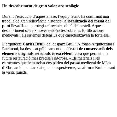
Un descobriment de gran valor arqueològic
Durant l’execució d’aquesta fase, l’equip tècnic ha confirmat una
troballa de gran rellevància històrica:
la localització del fossat del
pont llevadís
que protegia el recinte sobirà del castell. Aquest
descobriment ofereix noves evidències sobre les fortificacions
medievals i els sistemes defensius que caracteritzaven la fortalesa.
L’arquitecte
Carles Brull
, del despatx Brull i Alfonso Arquitectura i
Patrimoni, ha destacat públicament que
l’estat de conservació dels
elements originals retrobats és excel·lent
, cosa que permet una
futura restauració més precisa i rigorosa. «Els materials i les
estructures que hem trobat ens parlen del passat medieval de Móra
d’Ebre amb una claredat que no esperàvem», va afirmar Brull durant
la visita guiada.