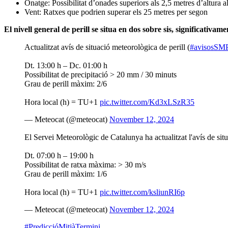
Onatge: Possibilitat d’onades superiors als 2,5 metres d’altura al 
Vent: Ratxes que podrien superar els 25 metres per segon
El nivell general de perill se situa en dos sobre sis, significativ
Actualitzat avís de situació meteorològica de perill (
#avisosSM
Dt. 13:00 h – Dc. 01:00 h
Possibilitat de precipitació > 20 mm / 30 minuts
Grau de perill màxim: 2/6
Hora local (h) = TU+1
pic.twitter.com/Kd3xLSzR35
— Meteocat (@meteocat)
November 12, 2024
El Servei Meteorològic de Catalunya ha actualitzat l'avís de situ
Dt. 07:00 h – 19:00 h
Possibilitat de ratxa màxima: > 30 m/s
Grau de perill màxim: 1/6
Hora local (h) = TU+1
pic.twitter.com/ksliunRI6p
— Meteocat (@meteocat)
November 12, 2024
#PrediccióMitjàTermini