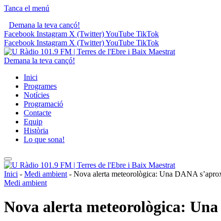
Tanca el menú
Demana la teva cançó!
Facebook
Instagram
X (Twitter)
YouTube
TikTok
Facebook
Instagram
X (Twitter)
YouTube
TikTok
Demana la teva cançó!
Inici
Programes
Notícies
Programació
Contacte
Equip
Història
Lo que sona!
Inici
-
Medi ambient
-
Nova alerta meteorològica: Una DANA s’aproxi
Medi ambient
Nova alerta meteorològica: Una