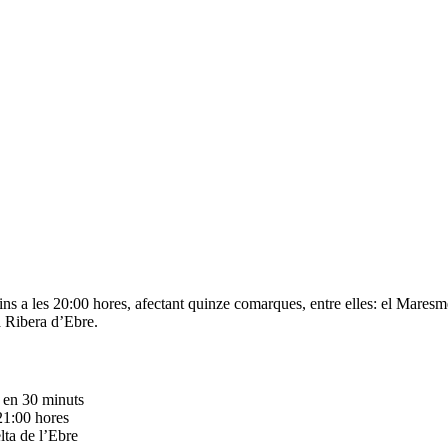
fins a les 20:00 hores, afectant quinze comarques, entre elles: el Maresme
a Ribera d’Ebre.
t en 30 minuts
21:00 hores
elta de l’Ebre