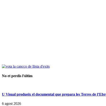
No et perdis l'últim
U Visual produeix el documental que prepara les Terres de l’Ebre p
6 agost 2026