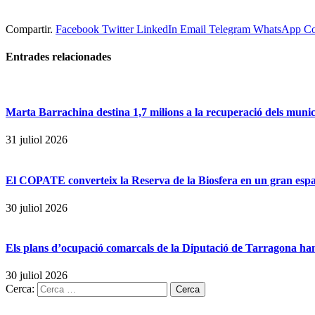
Compartir.
Facebook
Twitter
LinkedIn
Email
Telegram
WhatsApp
Co
Entrades
relacionades
Marta Barrachina destina 1,7 milions a la recuperació dels municip
31 juliol 2026
El COPATE converteix la Reserva de la Biosfera en un gran espai 
30 juliol 2026
Els plans d’ocupació comarcals de la Diputació de Tarragona han
30 juliol 2026
Cerca: