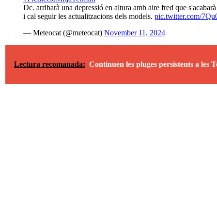
Dc. arribarà una depressió en altura amb aire fred que s'acabarà aï
i cal seguir les actualitzacions dels models.
pic.twitter.com/7
— Meteocat (@meteocat)
November 11, 2024
Lectura recomanada:
Continuen les pluges persistents a les 