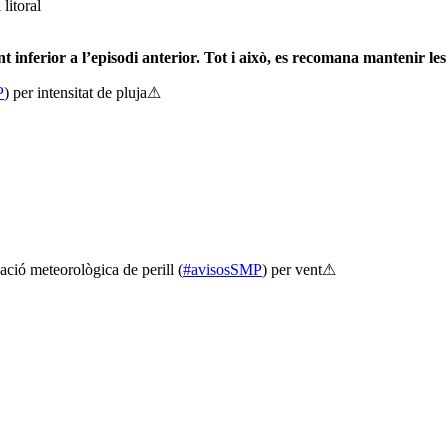
litoral
ament inferior a l’episodi anterior. Tot i això, es recomana manteni
P
) per intensitat de pluja⚠
ació meteorològica de perill (
#avisosSMP
) per vent⚠