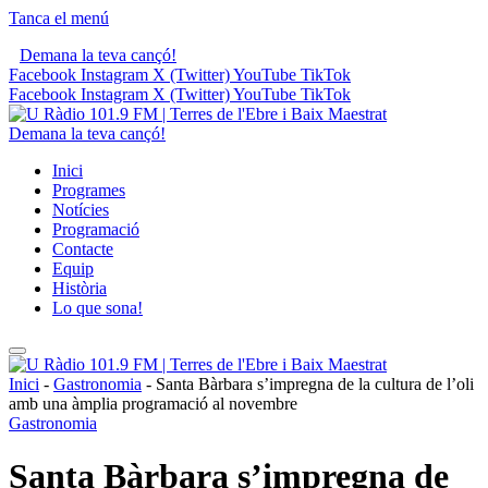
Tanca el menú
Demana la teva cançó!
Facebook
Instagram
X (Twitter)
YouTube
TikTok
Facebook
Instagram
X (Twitter)
YouTube
TikTok
Demana la teva cançó!
Inici
Programes
Notícies
Programació
Contacte
Equip
Història
Lo que sona!
Inici
-
Gastronomia
-
Santa Bàrbara s’impregna de la cultura de l’oli
amb una àmplia programació al novembre
Gastronomia
Santa Bàrbara s’impregna de