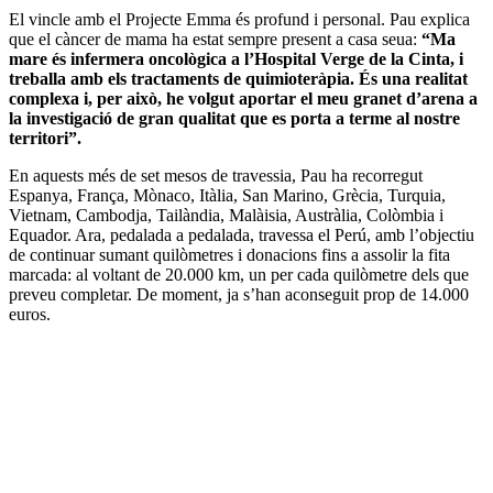
El vincle amb el Projecte Emma és profund i personal. Pau explica
que el càncer de mama ha estat sempre present a casa seua:
“Ma
mare és infermera oncològica a l’Hospital Verge de la Cinta, i
treballa amb els tractaments de quimioteràpia. És una realitat
complexa i, per això, he volgut aportar el meu granet d’arena a
la investigació de gran qualitat que es porta a terme al nostre
territori”.
En aquests més de set mesos de travessia, Pau ha recorregut
Espanya, França, Mònaco, Itàlia, San Marino, Grècia, Turquia,
Vietnam, Cambodja, Tailàndia, Malàisia, Austràlia, Colòmbia i
Equador. Ara, pedalada a pedalada, travessa el Perú, amb l’objectiu
de continuar sumant quilòmetres i donacions fins a assolir la fita
marcada: al voltant de 20.000 km, un per cada quilòmetre dels que
preveu completar. De moment, ja s’han aconseguit prop de 14.000
euros.