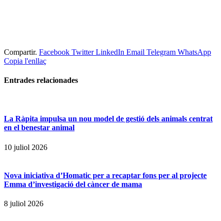
Compartir.
Facebook
Twitter
LinkedIn
Email
Telegram
WhatsApp
Copia l'enllaç
Entrades
relacionades
La Ràpita impulsa un nou model de gestió dels animals centrat
en el benestar animal
10 juliol 2026
Nova iniciativa d’Homatic per a recaptar fons per al projecte
Emma d’investigació del càncer de mama
8 juliol 2026