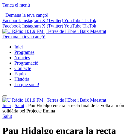
Tanca el menú
Demana la teva cançó!
Facebook
Instagram
X (Twitter)
YouTube
TikTok
Facebook
Instagram
X (Twitter)
YouTube
TikTok
Demana la teva cançó!
Inici
Programes
Notícies
Programació
Contacte
Equip
Història
Lo que sona!
Inici
-
Salut
-
Pau Hidalgo encara la recta final de la volta al món
solidària pel Projecte Emma
Salut
Pau Hidalgo encara la recta