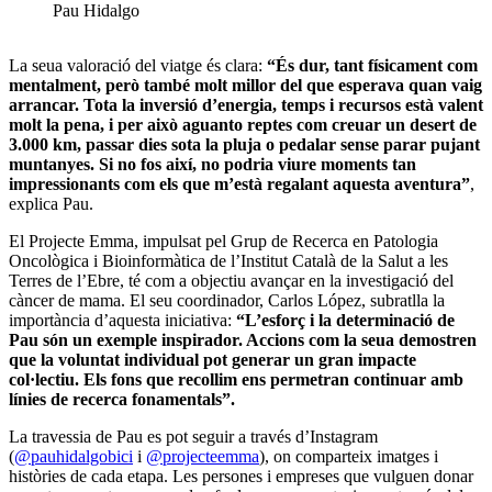
Pau Hidalgo
La seua valoració del viatge és clara:
“És dur, tant físicament com
mentalment, però també molt millor del que esperava quan vaig
arrancar. Tota la inversió d’energia, temps i recursos està valent
molt la pena, i per això aguanto reptes com creuar un desert de
3.000 km, passar dies sota la pluja o pedalar sense parar pujant
muntanyes. Si no fos així, no podria viure moments tan
impressionants com els que m’està regalant aquesta aventura”
,
explica Pau.
El Projecte Emma, impulsat pel Grup de Recerca en Patologia
Oncològica i Bioinformàtica de l’Institut Català de la Salut a les
Terres de l’Ebre, té com a objectiu avançar en la investigació del
càncer de mama. El seu coordinador, Carlos López, subratlla la
importància d’aquesta iniciativa:
“L’esforç i la determinació de
Pau són un exemple inspirador. Accions com la seua demostren
que la voluntat individual pot generar un gran impacte
col·lectiu. Els fons que recollim ens permetran continuar amb
línies de recerca fonamentals”.
La travessia de Pau es pot seguir a través d’Instagram
(
@pauhidalgobici
i
@projecteemma
), on comparteix imatges i
històries de cada etapa. Les persones i empreses que vulguen donar