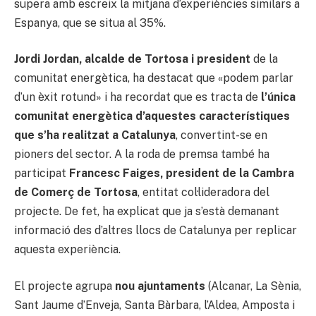
supera amb escreix la mitjana d’experiències similars a
Espanya, que se situa al 35%.
Jordi Jordan, alcalde de Tortosa i president
de la
comunitat energètica, ha destacat que «podem parlar
d’un èxit rotund» i ha recordat que es tracta de
l’única
comunitat energètica d’aquestes característiques
que s’ha realitzat a Catalunya
, convertint-se en
pioners del sector. A la roda de premsa també ha
participat
Francesc Faiges, president de la Cambra
de Comerç de Tortosa
, entitat col·lideradora del
projecte. De fet, ha explicat que ja s’està demanant
informació des d’altres llocs de Catalunya per replicar
aquesta experiència.
El projecte agrupa
nou ajuntaments
(Alcanar, La Sènia,
Sant Jaume d’Enveja, Santa Bàrbara, l’Aldea, Amposta i