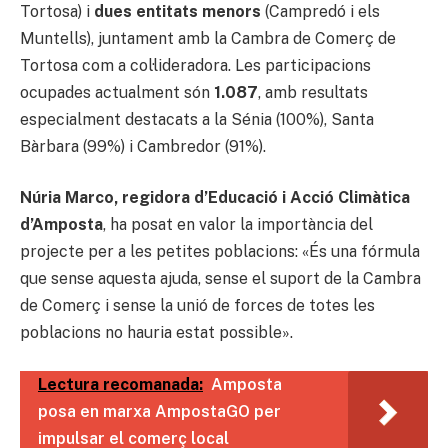
Tortosa) i
dues entitats menors
(Campredó i els
Muntells), juntament amb la Cambra de Comerç de
Tortosa com a col·lideradora. Les participacions
ocupades actualment són
1.087
, amb resultats
especialment destacats a la Sénia (100%), Santa
Bàrbara (99%) i Cambredor (91%).
Núria Marco, regidora d’Educació i Acció Climàtica
d’Amposta
, ha posat en valor la importància del
projecte per a les petites poblacions: «És una fórmula
que sense aquesta ajuda, sense el suport de la Cambra
de Comerç i sense la unió de forces de totes les
poblacions no hauria estat possible».
Lectura recomanada:
Amposta
posa en marxa AmpostaGO per
impulsar el comerç local