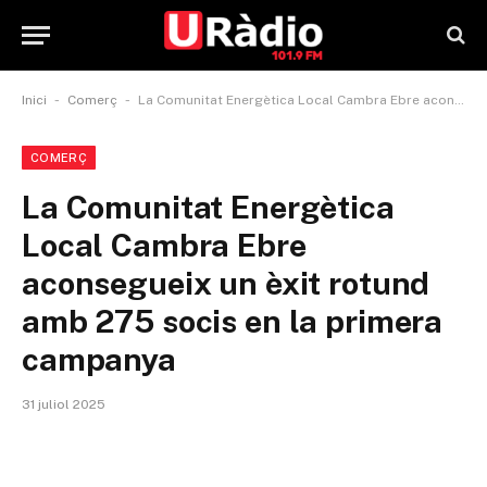
-
-
Inici
Comerç
La Comunitat Energètica Local Cambra Ebre aconsegueix un èxit rotund amb 275 socis en la primera campanya
COMERÇ
La Comunitat Energètica
Local Cambra Ebre
aconsegueix un èxit rotund
amb 275 socis en la primera
campanya
31 juliol 2025