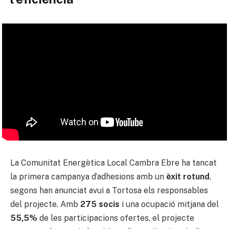
La Comunitat Energètica Local Cambra Ebre ha tancat
la primera campanya d’adhesions amb un
èxit rotund
,
segons han anunciat avui a Tortosa els responsables
del projecte. Amb
275 socis
i una ocupació mitjana del
55,5%
de les participacions ofertes, el projecte